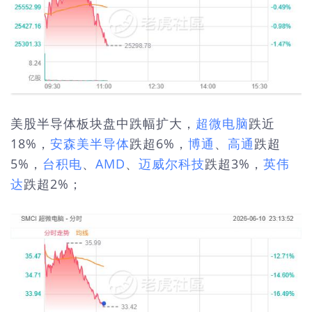
美股半导体板块盘中跌幅扩大，
超微电脑
跌近
18%，
安森美半导体
跌超6%，
博通
、
高通
跌超
5%，
台积电
、
AMD
、
迈威尔科技
跌超3%，
英伟
达
跌超2%；