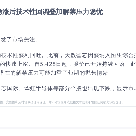
前期急涨后技术性回调叠加解禁压力隐忧
引发了市场关注。
技术性获利回吐。此前，天数智芯因获纳入恒生综合
7%的快速上涨。自5月28日起，股价已开始持续回落
潜在的解禁压力可能加重了短期的抛售情绪。
中芯国际、华虹半导体等部分个股也出现下跌，显示市
性、完整性和及时性做出任何保证，亦不对因使用或信赖文章信息引发的任何损失承担责任。