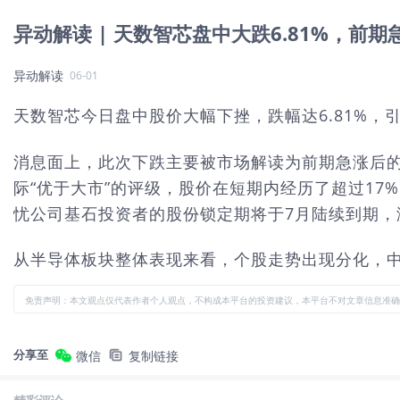
异动解读 | 天数智芯盘中大跌6.81%，
异动解读
06-01
天数智芯今日盘中股价大幅下挫，跌幅达6.81%，
消息面上，此次下跌主要被市场解读为前期急涨后的
际“优于大市”的评级，股价在短期内经历了超过1
忧公司基石投资者的股份锁定期将于7月陆续到期，
从半导体板块整体表现来看，个股走势出现分化，
免责声明：本文观点仅代表作者个人观点，不构成本平台的投资建议，本平台不对文章信息准确
分享至
微信
复制链接