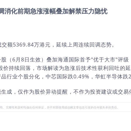
回调消化前期急涨涨幅叠加解禁压力隐忧
，成交额5369.84万港元，延续上周连续回调态势。
6月8日生效）叠加海通国际首予"优于大市"评级（目
8日起股价持续回落，市场解读为急涨后技术性获利回吐
业个股分化，中芯国际跌0.49%，华虹半导体跌2.1
能生成，仅作为股价异动提醒，不作为投资建议或交易
性、完整性和及时性做出任何保证，亦不对因使用或信赖文章信息引发的任何损失承担责任。