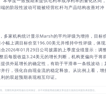
地。本季度一致预期未提供毛利率或净利率的量化区间，
用端的阶段性波动可能被经营杠杆与产品结构改善对冲
日，多家机构统计显示Marsh的平均评级为增持，目标
ch在同日小幅上调目标价至196.00美元并维持中性评
026年01月29日公司披露的上季度业绩显示：调整后
调整后每股收益3.24美元的增长判断，机构更偏向于
张提供外延增长的确定性，有助于平滑单一条线波动；
律并行，强化自由现金流的稳定释放。从比例上看，增
盈利的双超预期表现相互印证。
性、完整性和及时性做出任何保证，亦不对因使用或信赖文章信息引发的任何损失承担责任。