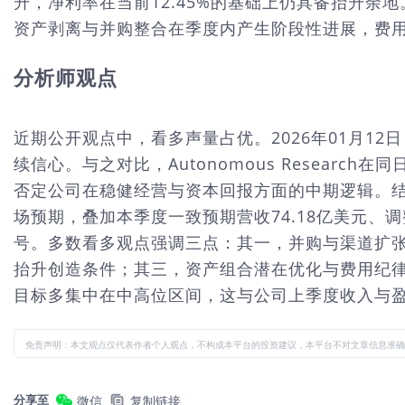
升，净利率在当前12.45%的基础上仍具备抬升余
资产剥离与并购整合在季度内产生阶段性进展，费
分析师观点
近期公开观点中，看多声量占优。2026年01月12
续信心。与之对比，Autonomous Resear
否定公司在稳健经营与资本回报方面的中期逻辑。结合2
场预期，叠加本季度一致预期营收74.18亿美元、
号。多数看多观点强调三点：其一，并购与渠道扩
抬升创造条件；其三，资产组合潜在优化与费用纪
目标多集中在中高位区间，这与公司上季度收入与
免责声明：本文观点仅代表作者个人观点，不构成本平台的投资建议，本平台不对文章信息准确
分享至
微信
复制链接