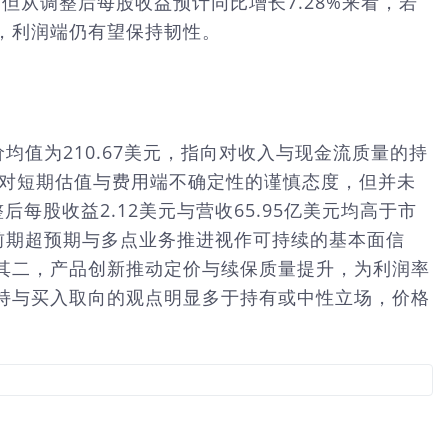
但从调整后每股收益预计同比增长7.28%来看，若
，利润端仍有望保持韧性。
价均值为210.67美元，指向对收入与现金流质量的持
级，体现对短期估值与费用端不确定性的谨慎态度，但并未
每股收益2.12美元与营收65.95亿美元均高于市
将前期超预期与多点业务推进视作可持续的基本面信
其二，产品创新推动定价与续保质量提升，为利润率
持与买入取向的观点明显多于持有或中性立场，价格