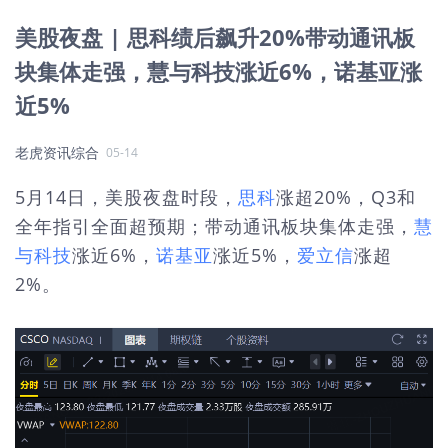
美股夜盘 | 思科绩后飙升20%带动通讯板
块集体走强，慧与科技涨近6%，诺基亚涨
近5%
老虎资讯综合
05-14
5月14日，美股夜盘时段，
思科
涨超20%，Q3和
全年指引全面超预期；带动通讯板块集体走强，
慧
与科技
涨近6%，
诺基亚
涨近5%，
爱立信
涨超
2%。