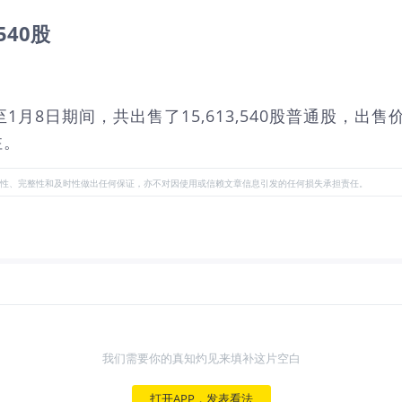
3540股
年1月6日至1月8日期间，共出售了15,613,540股普通股，出
注。
性、完整性和及时性做出任何保证，亦不对因使用或信赖文章信息引发的任何损失承担责任。
我们需要你的真知灼见来填补这片空白
打开APP，发表看法