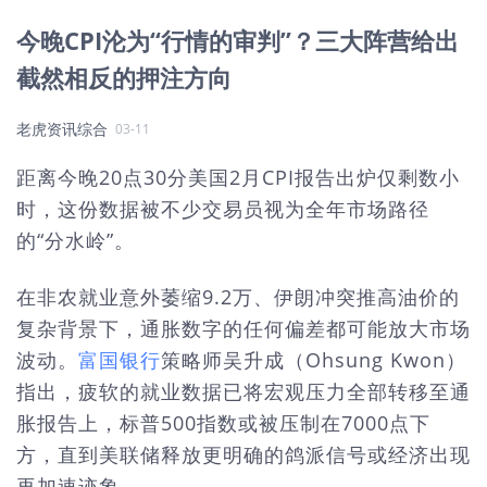
今晚CPI沦为“行情的审判”？三大阵营给出
截然相反的押注方向
老虎资讯综合
03-11
距离今晚20点30分美国2月CPI报告出炉仅剩数小
时，这份数据被不少交易员视为全年市场路径
的“分水岭”。
在非农就业意外萎缩9.2万、伊朗冲突推高油价的
复杂背景下，通胀数字的任何偏差都可能放大市场
波动。
富国银行
策略师吴升成（Ohsung Kwon）
指出，疲软的就业数据已将宏观压力全部转移至通
胀报告上，标普500指数或被压制在7000点下
方，直到美联储释放更明确的鸽派信号或经济出现
再加速迹象。