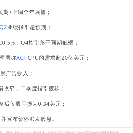
预期+上调全年展望；
Q2
业绩指引超预期；
20.5%，Q4指引落于预期低端；
管理层称
AGI
CPU的需求超20亿美元；
拖累广告收入；
亏损收窄，二季度指引疲软；
整后每股亏损为0.34美元；
，并宣布暂停派发股息。
性、完整性和及时性做出任何保证，亦不对因使用或信赖文章信息引发的任何损失承担责任。