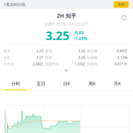
看实时行情。
关闭
ZH
知乎
交易中
08-06 13:43:35 EDT
3.25
-0.03
-1.07%
最高
3.27
最低
3.20
成交量
8.89万
今开
3.27
昨收
3.28
日振幅
2.13%
总市值
2.88亿
流通市值
1.33亿
总股本
8,871万
成交额
28.85万
换手率
0.22%
流通股本
4,095万
市净率
0.52
ROE
-4.85%
每股收益
-0.35
分时
五日
日K
周K
月K
52周最高
5.55
52周最低
2.57
市盈率
-9.23
股息
0.00
股息收益率
0.00
ROA
-4.53%