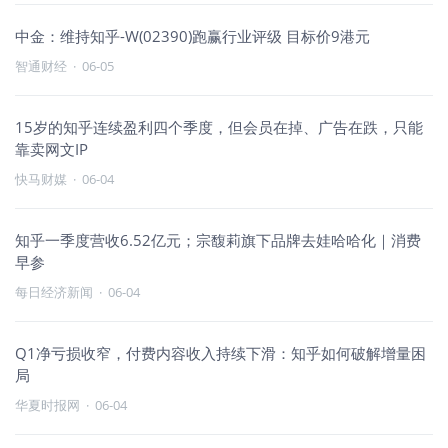
中金：维持知乎-W(02390)跑赢行业评级 目标价9港元
智通财经
·
06-05
15岁的知乎连续盈利四个季度，但会员在掉、广告在跌，只能
靠卖网文IP
快马财媒
·
06-04
知乎一季度营收6.52亿元；宗馥莉旗下品牌去娃哈哈化｜消费
早参
每日经济新闻
·
06-04
Q1净亏损收窄，付费内容收入持续下滑：知乎如何破解增量困
局
华夏时报网
·
06-04