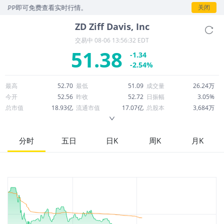
APP即可免费查看实时行情。
关闭
ZD
Ziff Davis, Inc
交易中
08-06 13:56:32 EDT
51.38
-1.34
-2.54%
最高
52.70
最低
51.09
成交量
26.24万
今开
52.56
昨收
52.72
日振幅
3.05%
总市值
18.93亿
流通市值
17.07亿
总股本
3,684万
成交额
1,358万
换手率
0.79%
流通股本
3,322万
市净率
1.10
ROE
2.08%
每股收益
1.14
分时
五日
日K
周K
月K
52周最高
55.46
52周最低
22.45
市盈率
45.16
股息
0.00
股息收益率
0.00
ROA
3.40%