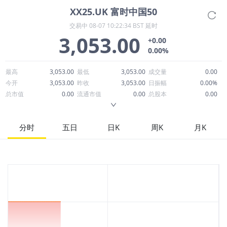
XX25.UK
富时中国50
交易中
08-07 10:22:34 BST 延时
3,053.00
+0.00
0.00%
最高
3,053.00
最低
3,053.00
成交量
0.00
今开
3,053.00
昨收
3,053.00
日振幅
0.00%
总市值
0.00
流通市值
0.00
总股本
0.00
成交额
0.00
换手率
--
流通股本
0.00
市净率
--
ROE
--
每股收益
0.00
分时
五日
日K
周K
月K
52周最高
3,366.00
52周最低
2,495.00
市盈率
--
股息
0.00
股息收益率
0.00
ROA
--