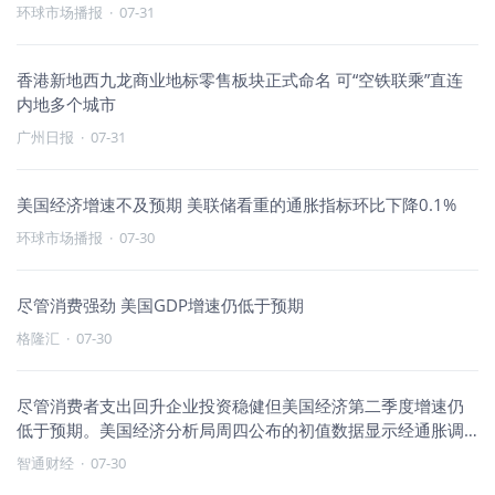
环球市场播报
·
07-31
香港新地西九龙商业地标零售板块正式命名 可“空铁联乘”直连
内地多个城市
广州日报
·
07-31
美国经济增速不及预期 美联储看重的通胀指标环比下降0.1%
环球市场播报
·
07-30
尽管消费强劲 美国GDP增速仍低于预期
格隆汇
·
07-30
尽管消费者支出回升企业投资稳健但美国经济第二季度增速仍
低于预期。美国经济分析局周四公布的初值数据显示经通胀调
整后的美国第
智通财经
·
07-30