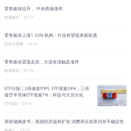
零售板块拉升， 中央商场涨停
智通财经
·
07-17
零售板块上涨1.33% 机构：行业有望迎来新机遇
证券日报网
·
07-16
零售板块震荡走高，大连友谊触及涨停
智通财经
·
07-16
ETF日报｜2倍做多PYPL ETF涨逾34%；三倍
做空半导体ETF涨逾7%；科技与大宗分化
ETF追踪
·
07-16
美联储褐皮书：美国经济温和扩张 消费承压前景仍存不确定性
格隆汇
·
07-15