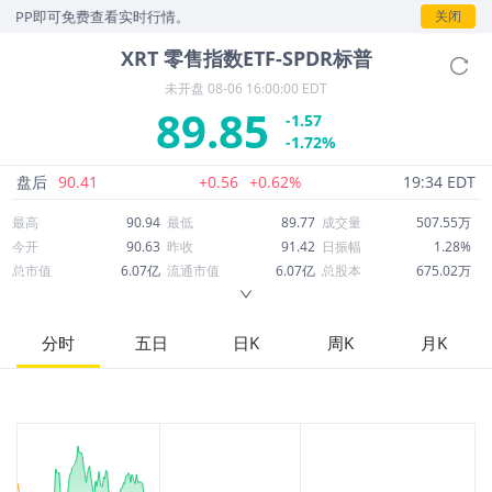
P即可免费查看实时行情。
关闭
XRT
零售指数ETF-SPDR标普
未开盘
08-06 16:00:00 EDT
89.85
-1.57
-1.72%
盘后
90.41
+0.56
+0.62%
19:34 EDT
最高
90.94
最低
89.77
成交量
507.55万
今开
90.63
昨收
91.42
日振幅
1.28%
总市值
6.07亿
流通市值
6.07亿
总股本
675.02万
成交额
4.57亿
换手率
75.19%
流通股本
675.02万
市净率
1.25
ROE
-0.34%
每股收益
17.20
分时
五日
日K
周K
月K
52周最高
93.52
52周最低
77.24
市盈率
5.22
股息
0.68
股息收益率
0.01
ROA
1.00%