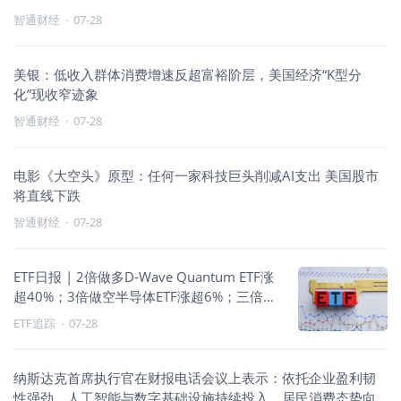
为
智通财经
·
07-28
美银：低收入群体消费增速反超富裕阶层，美国经济“K型分
化”现收窄迹象
智通财经
·
07-28
电影《大空头》原型：任何一家科技巨头削减AI支出 美国股市
将直线下跌
智通财经
·
07-28
ETF日报 | 2倍做多D-Wave Quantum ETF涨
超40%；3倍做空半导体ETF涨超6%；三倍做
多富时中国ETF涨近6%
ETF追踪
·
07-28
纳斯达克首席执行官在财报电话会议上表示：依托企业盈利韧
性强劲、人工智能与数字基础设施持续投入、居民消费态势向