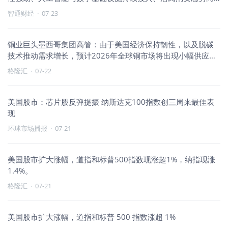
好，美国经济
智通财经
·
07-23
铜业巨头墨西哥集团高管：由于美国经济保持韧性，以及脱碳
技术推动需求增长，预计2026年全球铜市场将出现小幅供应短
缺。
格隆汇
·
07-22
美国股市：芯片股反弹提振 纳斯达克100指数创三周来最佳表
现
环球市场播报
·
07-21
美国股市扩大涨幅，道指和标普500指数现涨超1%，纳指现涨
1.4%。
格隆汇
·
07-21
美国股市扩大涨幅，道指和标普 500 指数涨超 1%