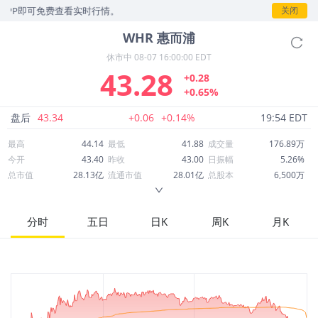
P即可免费查看实时行情。
关闭
WHR
惠而浦
休市中
08-07 16:00:00 EDT
43.28
+0.28
+0.65%
盘后
43.34
+0.06
+0.14%
19:54 EDT
最高
44.14
最低
41.88
成交量
176.89万
今开
43.40
昨收
43.00
日振幅
5.26%
总市值
28.13亿
流通市值
28.01亿
总股本
6,500万
成交额
7,704万
换手率
2.73%
流通股本
6,473万
市净率
0.72
ROE
5.93%
每股收益
2.93
分时
五日
日K
周K
月K
52周最高
96.57
52周最低
35.45
市盈率
14.78
股息
2.70
股息收益率
0.06
ROA
1.51%