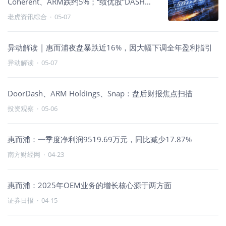
Coherent、ARM跌约5%；“绩优股”DASH涨
超11%，Applovin涨超2%
老虎资讯综合
·
05-07
异动解读 | 惠而浦夜盘暴跌近16%，因大幅下调全年盈利指引
异动解读
·
05-07
DoorDash、ARM Holdings、Snap：盘后财报焦点扫描
投资观察
·
05-06
惠而浦：一季度净利润9519.69万元，同比减少17.87%
南方财经网
·
04-23
惠而浦：2025年OEM业务的增长核心源于两方面
证券日报
·
04-15