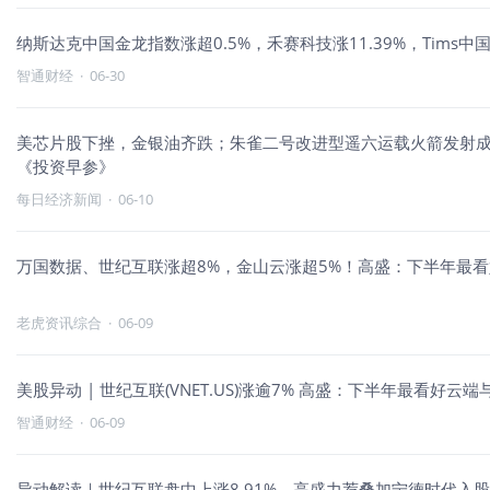
纳斯达克中国金龙指数涨超0.5%，禾赛科技涨11.39%，Tims中国涨
智通财经
·
06-30
美芯片股下挫，金银油齐跌；朱雀二号改进型遥六运载火箭发射成功；S
《投资早参》
每日经济新闻
·
06-10
万国数据、世纪互联涨超8%，金山云涨超5%！高盛：下半年最
老虎资讯综合
·
06-09
美股异动 | 世纪互联(VNET.US)涨逾7% 高盛：下半年最看好云
智通财经
·
06-09
异动解读｜世纪互联盘中上涨8.91%，高盛力荐叠加宁德时代入