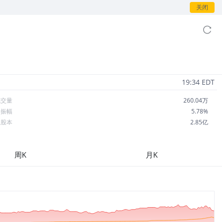
关闭
19:34 EDT
成交量
260.04万
日振幅
5.78%
总股本
2.85亿
流通股本
2.23亿
每股收益
-1.21
周K
月K
市盈率
-6.06
OA
1.11%