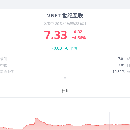
VNET
世纪互联
休市中
08-07 16:00:00 EDT
7.33
+0.32
+4.56%
-0.03
-0.41%
最低
7.01
昨收
7.01
流通市值
16.35亿
换手率
1.17%
ROE
-4.07%
日K
52周最低
6.17
股息收益率
0.00
R