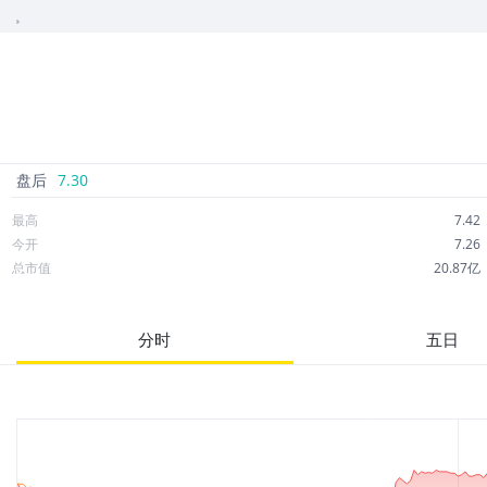
情。
盘后
7.30
最高
7.42
今开
7.26
总市值
20.87亿
成交额
1,894万
市净率
3.32
分时
五日
52周最高
14.48
股息
0.00