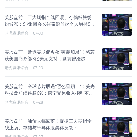
美股盘前｜三大期指全线回暖、存储板块纷
纷转涨；SK集团会长崔泰源首次个人增持SK
海力士；微软盘前涨超10%，云业务同比增
老虎资讯综合
·
07-30
长43%远超预期
美股盘前｜警惕美联储今夜“突袭加息”！格芯
获美国商务部3亿美元支持，盘前曾涨超
16%；微软、Meta盘后财报来袭
老虎资讯综合
·
07-29
美股盘前｜全球芯片股遇“黑色星期二”！美光
科技盘前续跌超6%；康宁受累收入指引不
够“惊喜”绩后暴跌15%
老虎资讯综合
·
07-28
美股盘前｜油价大幅回落！提振三大期指全
线上扬、存储与半导体股集体反攻；
TrendForce称英伟达与博通CPO交换机开始
老虎资讯综合
·
07-27