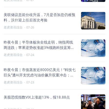
量产出货
美联储议息前分歧升温，7月是否加息仍难预
料，沃什迎上任后首次考验
老虎资讯综合
·
07-26
昨夜今晨｜半导体板块全线走弱，纳指周线
两连跌；苹果逆势收涨超3%领跑科技蓝筹；
SpaceX星舰在美国IPO后首次试飞中成功升
老虎资讯综合
·
07-24
空
昨夜今晨｜市值蒸发近8000亿美元！“科技七
巨头”遭AI开支忧虑与油价飙升双重冲击；特
斯拉绩后挫15%，空头单日获利逾40亿美
老虎资讯综合
·
07-23
元；英特尔Q2营收增25%大超预期
美股恐慌指数VIX上涨超13%，报18.88点