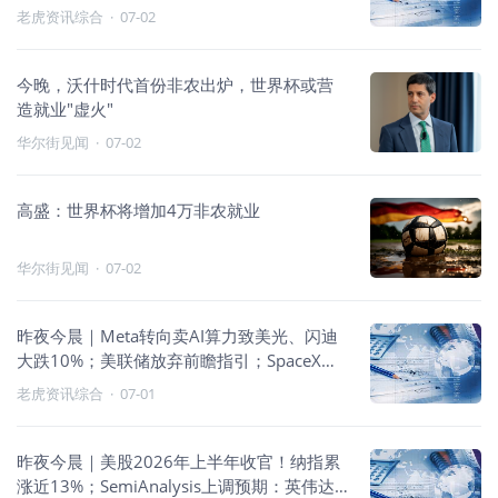
14%；“大空头”：周三在1051.87狙空美光
老虎资讯综合
·
07-02
今晚，沃什时代首份非农出炉，世界杯或营
造就业"虚火"
华尔街见闻
·
07-02
高盛：世界杯将增加4万非农就业
华尔街见闻
·
07-02
昨夜今晨｜Meta转向卖AI算力致美光、闪迪
大跌10%；美联储放弃前瞻指引；SpaceX开
发出类似手机的AI原型机
老虎资讯综合
·
07-01
昨夜今晨｜美股2026年上半年收官！纳指累
涨近13%；SemiAnalysis上调预期：英伟达