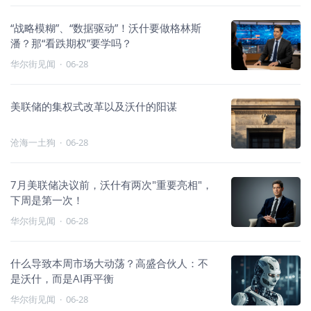
“战略模糊”、“数据驱动”！沃什要做格林斯
潘？那“看跌期权”要学吗？
华尔街见闻
·
06-28
美联储的集权式改革以及沃什的阳谋
沧海一土狗
·
06-28
7月美联储决议前，沃什有两次"重要亮相"，
下周是第一次！
华尔街见闻
·
06-28
什么导致本周市场大动荡？高盛合伙人：不
是沃什，而是AI再平衡
华尔街见闻
·
06-28