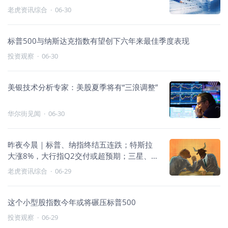
数据中心收入或大幅超市场预期
老虎资讯综合
·
06-30
标普500与纳斯达克指数有望创下六年来最佳季度表现
投资观察
·
06-30
美银技术分析专家：美股夏季将有“三浪调整”
华尔街见闻
·
06-30
昨夜今晨｜标普、纳指终结五连跌；特斯拉
大涨8%，大行指Q2交付或超预期；三星、
SK海力士、美光涉操纵DRAM价格遭诉
老虎资讯综合
·
06-29
这个小型股指数今年或将碾压标普500
投资观察
·
06-29