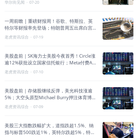
华尔街见闻
·
07-20
一周前瞻 | 重磅财报周！谷歌、特斯拉、英
特尔等财报率先登场；特朗普周五出席白宫
记协晚宴；AMD举办AI大会，苏姿丰发表演
老虎资讯综合
·
07-19
讲
美股盘前｜SK海力士美股今夜首秀！Circle涨
逾12%获批设立国家信托银行；Meta付费AI
大模型能力据称超Google
老虎资讯综合
·
07-10
美股盘前｜存储股继续反弹，美光科技涨逾
5%；大空头原型Michael Burry押注体育博彩
股，加仓京东；Meta盘前股价承压
老虎资讯综合
·
07-09
美股三大指数跌幅扩大，道指跌超1.5%、纳
指与标普500跌近1%，英特尔跌超5%，特斯