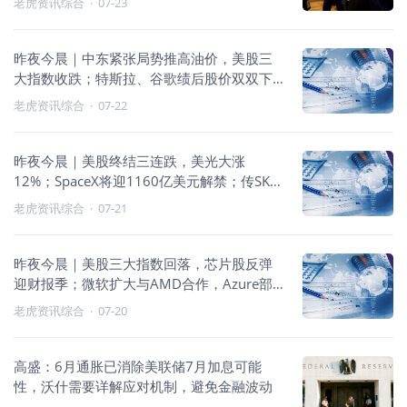
老虎资讯综合
·
07-23
昨夜今晨｜中东紧张局势推高油价，美股三
大指数收跌；特斯拉、谷歌绩后股价双双下
挫；特朗普称联邦政府9月或停摆
老虎资讯综合
·
07-22
昨夜今晨｜美股终结三连跌，美光大涨
12%；SpaceX将迎1160亿美元解禁；传SK海
力士洽购英特尔园区
老虎资讯综合
·
07-21
昨夜今晨｜美股三大指数回落，芯片股反弹
迎财报季；微软扩大与AMD合作，Azure部
署新一代AI芯片；谷歌研发Gemini芯片，最
老虎资讯综合
·
07-20
高提效10倍
高盛：6月通胀已消除美联储7月加息可能
性，沃什需要详解应对机制，避免金融波动