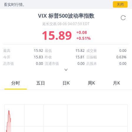
时行情。
关闭
VIX
标普500波动率指数
延长交易
08-06 04:07:59 EDT
15.89
+0.08
+0.51%
最高
15.92
最低
15.82
成交量
0.00
今开
15.83
昨收
15.81
日振幅
0.63%
总市值
0.00
流通市值
0.00
总股本
0.00
成交额
--
换手率
--
流通股本
0.00
市净率
--
ROE
--
每股收益
0.00
分时
五日
日K
周K
月K
52周最高
35.30
52周最低
13.38
市盈率
--
股息
0.00
股息收益率
0.00
ROA
--