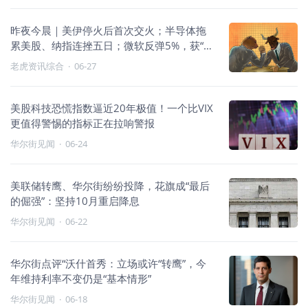
昨夜今晨｜美伊停火后首次交火；半导体拖
累美股、纳指连挫五日；微软反弹5%，获“大
空头”Burry加仓并宣布上调Xbox售价
老虎资讯综合
·
06-27
美股科技恐慌指数逼近20年极值！一个比VIX
更值得警惕的指标正在拉响警报
华尔街见闻
·
06-24
美联储转鹰、华尔街纷纷投降，花旗成“最后
的倔强”：坚持10月重启降息
华尔街见闻
·
06-22
华尔街点评“沃什首秀：立场或许“转鹰”，今
年维持利率不变仍是“基本情形”
华尔街见闻
·
06-18