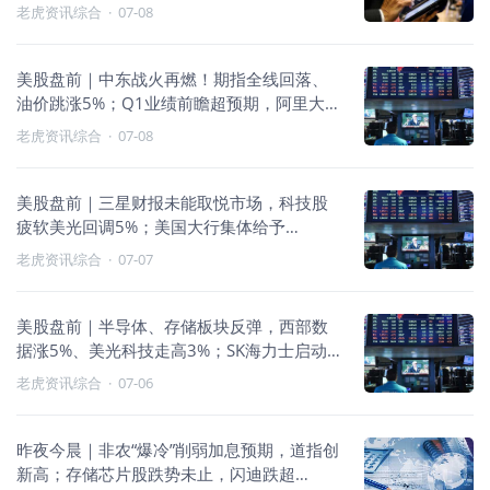
拉跌近3%
老虎资讯综合
·
07-08
美股盘前｜中东战火再燃！期指全线回落、
油价跳涨5%；Q1业绩前瞻超预期，阿里大涨
逾9%
老虎资讯综合
·
07-08
美股盘前｜三星财报未能取悦市场，科技股
疲软美光回调5%；美国大行集体给予
SpaceX“买入”评级，最高看涨至300美元
老虎资讯综合
·
07-07
美股盘前｜半导体、存储板块反弹，西部数
据涨5%、美光科技走高3%；SK海力士启动
赴美IPO推介，有望跻身全球前三；英特尔上
老虎资讯综合
·
07-06
调多款CPU价格
昨夜今晨｜非农“爆冷”削弱加息预期，道指创
新高；存储芯片股跌势未止，闪迪跌超