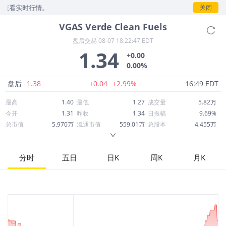
看实时行情。
关闭
VGAS
Verde Clean Fuels
盘后交易
08-07 18:22:47 EDT
1.34
+0.00
0.00%
盘后
1.38
+0.04
+2.99%
16:49 EDT
最高
1.40
最低
1.27
成交量
5.82万
今开
1.31
昨收
1.34
日振幅
9.69%
总市值
5,970万
流通市值
559.01万
总股本
4,455万
成交额
7.60万
换手率
1.39%
流通股本
417.17万
市净率
0.88
ROE
-22.28%
每股收益
-0.35
分时
五日
日K
周K
月K
52周最高
3.39
52周最低
0.9200
市盈率
-3.81
股息
0.00
股息收益率
0.00
ROA
-11.79%