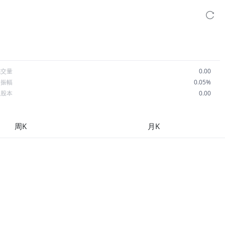
成交量
0.00
日振幅
0.05%
总股本
0.00
流通股本
0.00
每股收益
0.00
周K
月K
市盈率
--
OA
--