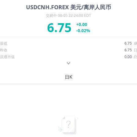
USDCNH.FOREX
美元/离岸人民币
交易中
08-05 22:24:00 EDT
6.75
+0.00
-0.02%
最低
6.75
昨收
6.75
流通市值
0.00
换手率
--
ROE
--
日K
52周最低
--
股息收益率
--
R