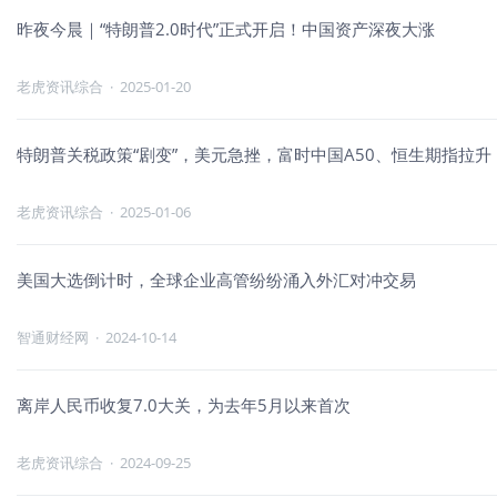
昨夜今晨｜“特朗普2.0时代”正式开启！中国资产深夜大涨
老虎资讯综合
·
2025-01-20
特朗普关税政策“剧变”，美元急挫，富时中国A50、恒生期指拉升
老虎资讯综合
·
2025-01-06
美国大选倒计时，全球企业高管纷纷涌入外汇对冲交易
智通财经网
·
2024-10-14
离岸人民币收复7.0大关，为去年5月以来首次
老虎资讯综合
·
2024-09-25