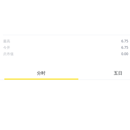
最高
6.75
今开
6.75
总市值
0.00
成交额
0.00
市净率
--
分时
五日
52周最高
--
股息
--