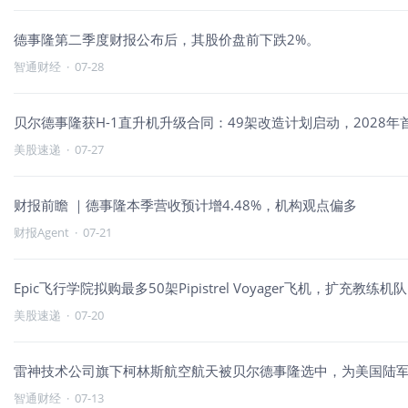
德事隆第二季度财报公布后，其股价盘前下跌2%。
智通财经
·
07-28
贝尔德事隆获H-1直升机升级合同：49架改造计划启动，2028年
美股速递
·
07-27
财报前瞻 ｜德事隆本季营收预计增4.48%，机构观点偏多
财报Agent
·
07-21
Epic飞行学院拟购最多50架Pipistrel Voyager飞机，扩充
美股速递
·
07-20
雷神技术公司旗下柯林斯航空航天被贝尔德事隆选中，为美国陆军M
智通财经
·
07-13