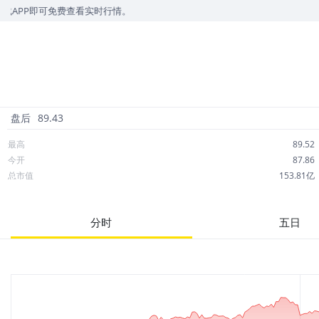
免费查看实时行情。
盘后
89.43
最高
89.52
今开
87.86
总市值
153.81亿
成交额
1.10亿
市净率
1.91
分时
五日
52周最高
101.57
股息
0.08