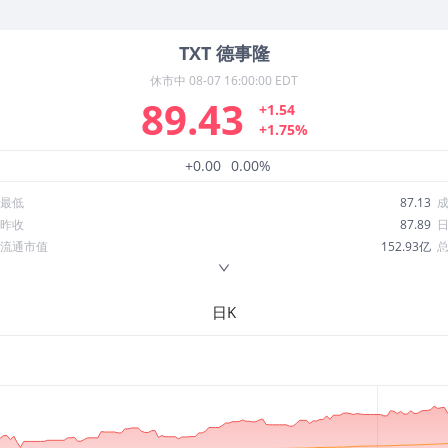
TXT
德事隆
休市中
08-07 16:00:00 EDT
89.43
+1.54
+1.75%
+0.00
0.00%
最低
87.13
昨收
87.89
流通市值
152.93亿
换手率
0.72%
ROE
12.13%
日K
52周最低
76.93
股息收益率
0.00
R