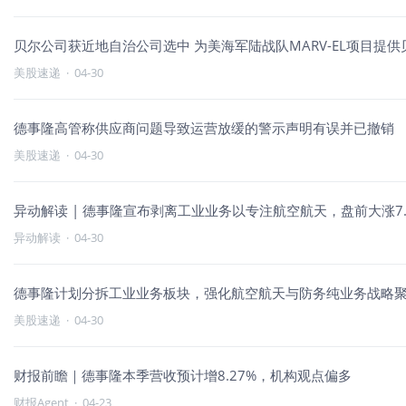
贝尔公司获近地自治公司选中 为美海军陆战队MARV-EL项目提供
美股速递
·
04-30
德事隆高管称供应商问题导致运营放缓的警示声明有误并已撤销
美股速递
·
04-30
异动解读 | 德事隆宣布剥离工业业务以专注航空航天，盘前大涨7.
异动解读
·
04-30
德事隆计划分拆工业业务板块，强化航空航天与防务纯业务战略
美股速递
·
04-30
财报前瞻｜德事隆本季营收预计增8.27%，机构观点偏多
财报Agent
·
04-23