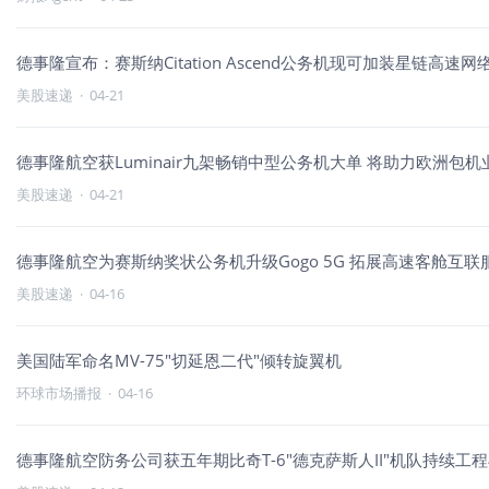
德事隆宣布：赛斯纳Citation Ascend公务机现可加装星链高速网
美股速递
·
04-21
德事隆航空获Luminair九架畅销中型公务机大单 将助力欧洲包
美股速递
·
04-21
德事隆航空为赛斯纳奖状公务机升级Gogo 5G 拓展高速客舱互联
美股速递
·
04-16
美国陆军命名MV-75"切延恩二代"倾转旋翼机
环球市场播报
·
04-16
德事隆航空防务公司获五年期比奇T-6"德克萨斯人II"机队持续工