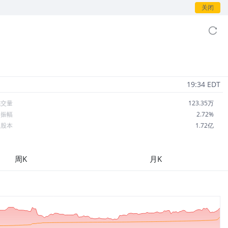
关闭
19:34 EDT
成交量
123.35万
日振幅
2.72%
总股本
1.72亿
流通股本
1.71亿
每股收益
5.30
周K
月K
市盈率
16.87
OA
4.55%