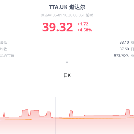
TTA.UK
道达尔
休市中
06-01 16:30:00 BST 延时
39.32
+1.72
+4.58%
最低
38.10
昨收
37.60
流通市值
973.70亿
换手率
0.00%
ROE
-3.47%
日K
52周最低
23.50
股息收益率
0.07
R