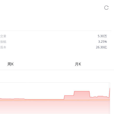
成交量
5.30万
日振幅
3.25%
总股本
26.30亿
流通股本
24.77亿
每股收益
-1.43
周K
月K
市盈率
-27.51
OA
1.50%