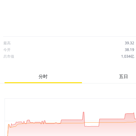
最高
39.32
今开
38.19
总市值
1,034亿
成交额
204.27万
市净率
1.09
分时
五日
52周最高
41.23
股息
2.76