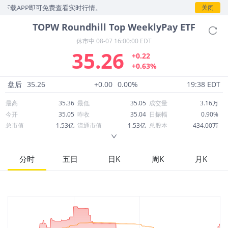
下载APP即可免费查看实时行情。
关闭
TOPW
Roundhill Top WeeklyPay ETF
休市中
08-07 16:00:00 EDT
35.26
+0.22
+0.63%
盘后
35.26
+0.00
0.00%
19:38 EDT
最高
35.36
最低
35.05
成交量
3.16万
今开
35.05
昨收
35.04
日振幅
0.90%
总市值
1.53亿
流通市值
1.53亿
总股本
434.00万
成交额
111.23万
换手率
0.73%
流通股本
434.00万
市净率
17.14
ROE
-9.54%
每股收益
0.00
分时
五日
日K
周K
月K
52周最高
56.50
52周最低
31.65
市盈率
--
股息
17.51
股息收益率
0.50
ROA
-1.20%