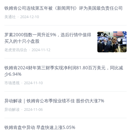
铁姆肯公司连续第五年被《新闻周刊》评为美国最负责任公司
美通社
·
2024-12-10
罗素2000指数一周升近9%，选后行情中值得
买入的十只小盘股
老虎资讯综合
·
2024-11-12
铁姆肯2024财年第三财季实现净利润81.80百万美元，同比减
少6.94%
市场透视
·
2024-11-10
异动解读 | 铁姆肯公布季报业绩不佳 股价仍大涨7%
异动解读
·
2024-11-06
铁姆肯盘中异动 早盘快速上涨5.05%