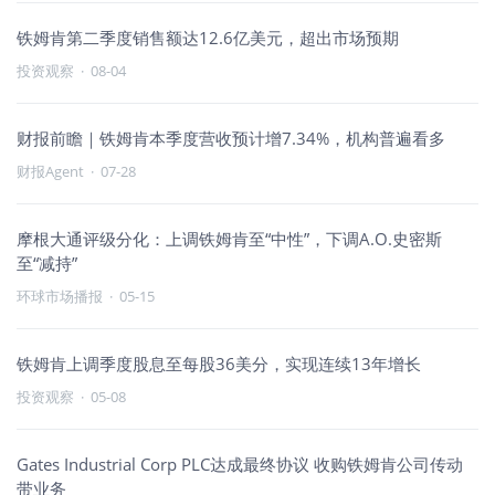
铁姆肯第二季度销售额达12.6亿美元，超出市场预期
投资观察
·
08-04
财报前瞻｜铁姆肯本季度营收预计增7.34%，机构普遍看多
财报Agent
·
07-28
摩根大通评级分化：上调铁姆肯至“中性”，下调A.O.史密斯
至“减持”
环球市场播报
·
05-15
铁姆肯上调季度股息至每股36美分，实现连续13年增长
投资观察
·
05-08
Gates Industrial Corp PLC达成最终协议 收购铁姆肯公司传动
带业务