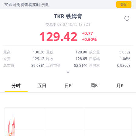
PP即可免费查看实时行情。
关闭
TKR
铁姆肯
交易中
08-07 10:15:13 EDT
129.42
+0.77
+0.60%
最高
130.26
最低
128.90
成交量
5.05万
今开
129.12
昨收
128.65
日振幅
1.06%
总市值
89.68亿
流通市值
82.81亿
总股本
6,930万
成交额
655.47万
换手率
0.08%
流通股本
6,398万
市净率
2.81
ROE
8.54%
每股收益
3.69
分时
五日
日K
周K
月K
52周最高
146.37
52周最低
70.57
市盈率
35.08
股息
1.41
股息收益率
0.01
ROA
5.52%