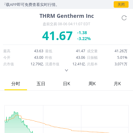
下载APP即可免费查看实时行情。
关闭
THRM
Gentherm Inc
盘前交易
08-06 04:11:07 EDT
41.67
-1.38
-3.22%
最高
43.63
最低
41.47
成交量
41.26万
今开
43.00
昨收
43.06
日振幅
5.01%
总市值
12.79亿
流通市值
12.41亿
总股本
3,071万
成交额
1,728万
换手率
1.39%
流通股本
2,978万
市净率
1.77
ROE
3.74%
每股收益
0.86
分时
五日
日K
周K
月K
52周最高
48.35
52周最低
27.00
市盈率
48.57
股息
0.00
股息收益率
0.00
ROA
3.88%