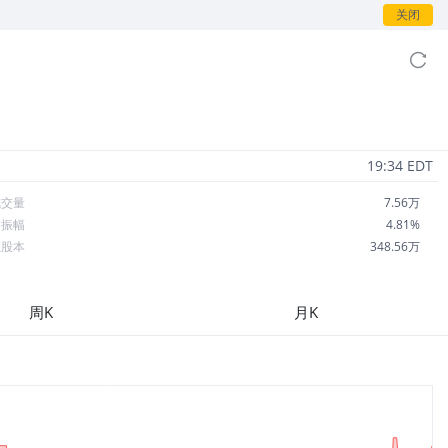
关闭
19:34 EDT
成交量
7.56万
日振幅
4.81%
总股本
348.56万
流通股本
233.57万
每股收益
-17.99
周K
月K
市盈率
-0.15
OA
-40.96%