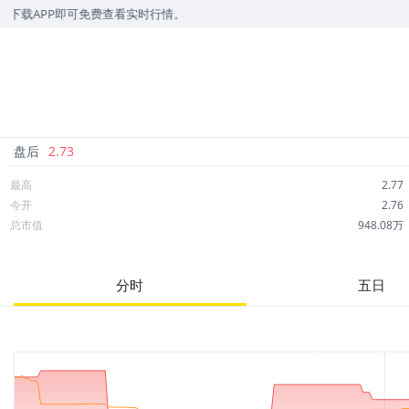
APP即可免费查看实时行情。
盘后
2.73
最高
2.77
今开
2.76
总市值
948.08万
成交额
20.52万
市净率
2.38
分时
五日
52周最高
987.50
股息
0.00