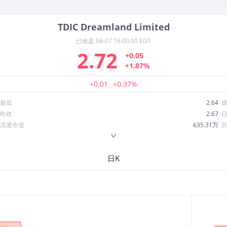
TDIC
Dreamland Limited
已收盘
08-07 16:00:00 EDT
2.72
+0.05
+1.87%
+0.01
+0.37%
最低
2.64
昨收
2.67
流通市值
635.31万
换手率
3.24%
ROE
-182.55%
日K
52周最低
2.33
股息收益率
0.00
R