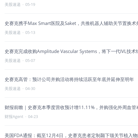
美股速递
·
05-19
史赛克携手Max Smart医院及Saket，共推机器人辅助关节置换
美股速递
·
05-13
史赛克完成收购Amplitude Vascular Systems，将下一代I
美股速递
·
05-07
史赛克高管：预计公司并购活动将持续活跃至年底并延伸至明年
美股速递
·
04-30
财报前瞻｜史赛克本季度营收预计增11.11%，并购强化外周血管
财报Agent
·
04-23
美国FDA通报：截至12月4日，史赛克患者定制颞下颌关节植入