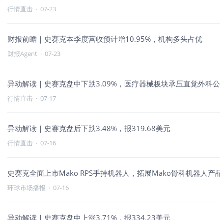
行情直击
·
07-23
财报前瞻｜史赛克本季度营收预计增10.95%，机构多头占优
财报Agent
·
07-23
异动解读｜史赛克盘中下跌3.09%，医疗器械板块承压直觉外科
行情直击
·
07-17
异动解读｜史赛克盘后下跌3.48%，报319.68美元
行情直击
·
07-16
史赛克全面上市Mako RPS手持机器人，拓展Mako骨科机器人产
环球市场播报
·
07-16
异动解读｜史赛克盘中上涨3.71%，报334.23美元