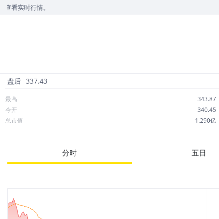
情。
盘后
337.43
最高
343.87
今开
340.45
总市值
1,290亿
成交额
6.07亿
市净率
5.38
分时
五日
52周最高
396.86
股息
3.48