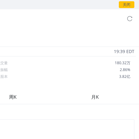
关闭
19:39 EDT
成交量
180.32万
日振幅
2.86%
总股本
3.82亿
流通股本
3.65亿
每股收益
9.65
周K
月K
市盈率
34.97
OA
8.16%