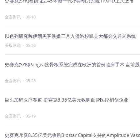
史赛克(SYK)盘前涨2.45% 新一代小骨动力系统TPXHD正式上市
金吾财讯
·
06-10
以色列研究称伊朗黑客涉嫌三月入侵洛杉矶县大都会交通局系统
美股速递
·
05-26
史赛克(SYK)Pangea接骨板系统完成在欧洲的首例临床手术 盘前股
金吾财讯
·
05-26
巨头加码医疗赛道 史赛克8.35亿美元收购血管医疗初创企业
金吾财讯
·
05-19
史赛克斥资8.35亿美元收购Biostar Capital支持的Amplitude 