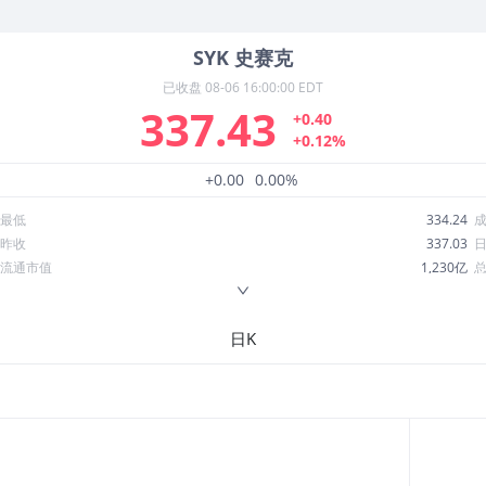
SYK
史赛克
已收盘
08-06 16:00:00 EDT
337.43
+0.40
+0.12%
+0.00
0.00%
最低
334.24
昨收
337.03
流通市值
1,230亿
换手率
0.49%
ROE
16.51%
日K
52周最低
281.00
股息收益率
0.01
R