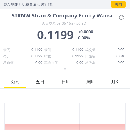
载APP即可免费查看实时行情。
关闭
STRNW
Stran & Company Equity Warrant Exp 1st Nov 2026 Warrant
盘后交易
08-06 16:34:05 EDT
0.1199
+0.0000
0.00%
最高
0.1199
最低
0.1199
成交量
0.00
今开
0.1199
昨收
0.1199
日振幅
0.00%
总市值
0.00
流通市值
0.00
总股本
0.00
成交额
0.00
换手率
--
流通股本
0.00
市净率
0.00
ROE
1.24%
每股收益
0.00
分时
五日
日K
周K
月K
52周最高
0.1199
52周最低
0.1199
市盈率
--
股息
0.00
股息收益率
0.00
ROA
-0.92%