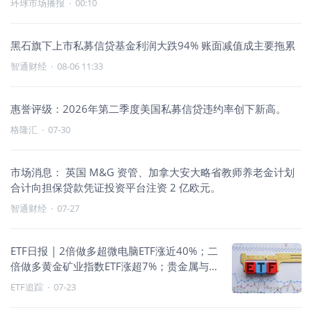
环球市场播报
·
00:10
黑石旗下上市私募信贷基金利润大跌94% 账面减值成主要拖累
智通财经
·
08-06 11:33
惠誉评级：2026年第二季度美国私募信贷违约率创下新高。
格隆汇
·
07-30
市场消息： 英国 M&G 资管、加拿大安大略省教师养老金计划
合计向担保贷款凭证投资平台注资 2 亿欧元。
智通财经
·
07-27
ETF日报 | 2倍做多超微电脑ETF涨近40%；二
倍做多黄金矿业指数ETF涨超7%；贵金属与
公共事业走强
ETF追踪
·
07-23