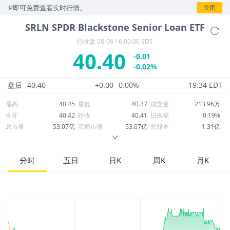
P即可免费查看实时行情。
关闭
SRLN
SPDR Blackstone Senior Loan ETF
已收盘
08-06 16:00:00 EDT
40.40
-0.01
-0.02%
盘后
40.40
+0.00
0.00%
19:34 EDT
最高
40.45
最低
40.37
成交量
213.96万
今开
40.42
昨收
40.41
日振幅
0.19%
总市值
53.07亿
流通市值
53.07亿
总股本
1.31亿
成交额
8,647万
换手率
1.63%
流通股本
1.31亿
市净率
--
ROE
--
每股收益
0.00
分时
五日
日K
周K
月K
52周最高
41.63
52周最低
39.39
市盈率
--
股息
2.96
股息收益率
0.07
ROA
--