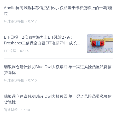
Apollo称高风险私募信贷占比小 仅相当于纸杯蛋糕上的一颗“糖
粒”
环球市场播报
·
07-17
ETF日报｜2倍做空海力士ETF涨近27%；
Proshares二倍做空白银ETF涨超7%；成长承
压、避险与反向走强
ETF追踪
·
07-16
瑞银调仓建议触发Blue Owl大额赎回 单一渠道风险凸显私募信
贷隐忧
环球市场播报
·
07-10
瑞银调仓建议触发Blue Owl大额赎回 单一渠道风险凸显私募信
贷隐忧
智通财经
·
07-10