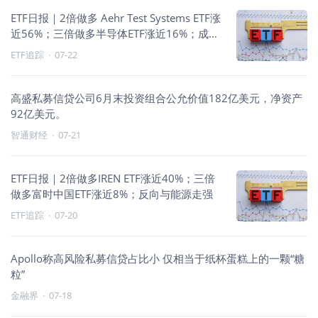
ETF日报｜2倍做多 Aehr Test Systems ETF涨
近56%；三倍做多半导体ETF涨近16%；成长
风格领涨
ETF追踪
·
07-22
高盛私募信贷公司6月末投资组合公允价值182亿美元，净资产
92亿美元。
智通财经
·
07-21
ETF日报｜2倍做多IREN ETF涨近40%；三倍
做多富时中国ETF涨近8%；反向与能源走强
ETF追踪
·
07-20
Apollo称高风险私募信贷占比小 仅相当于纸杯蛋糕上的一颗“糖
粒”
金融界
·
07-18