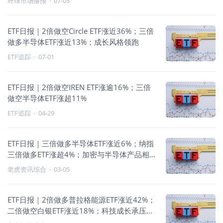
环球市场播报
·
07-03
ETF日报｜2倍做空Circle ETF涨近36%；三倍
做多半导体ETF涨近13%；成长风格领跑
ETF追踪
·
07-01
ETF日报｜2倍做空IREN ETF涨逾16%；三倍
做空半导体ETF涨超11%
ETF追踪
·
04-29
ETF日报｜三倍做多半导体ETF涨近6%；纳指
三倍做多ETF涨超4%；加密与半导体产品相
对跑赢
老虎资讯综合
·
03-05
ETF日报｜2倍做多普拉格能源ETF涨近42%；
二倍做空白银ETF涨近18%；科技成长承压，
逆向与商品类领跑