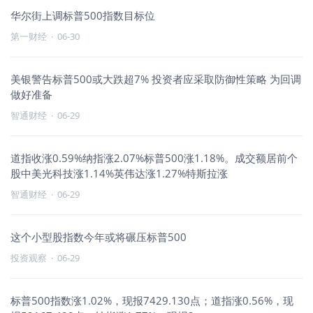
华尔街上调标普500指数目标位
第一财经
·
06-30
美银警告标普500或大跌超7% 投资者应采取防御性策略 为回调
做好准备
智通财经
·
06-29
道指收涨0.59%纳指涨2.07%标普500涨1.18%。成交额居前个
股中美光科技涨1.14%英伟达涨1.27%特斯拉涨
智通财经
·
06-29
这个小型股指数今年或将碾压标普500
投资观察
·
06-29
标普500指数涨1.02%，现报7429.130点；道指涨0.56%，现