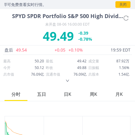
可免费查看实时行情。
关闭
SPYD
SPDR Portfolio S&P 500 High Dividend ETF
未开盘
08-06 16:00:00 EDT
49.49
-0.39
-0.78%
盘后
49.54
+0.05
+0.10%
19:59 EDT
最高
50.20
最低
49.42
成交量
87.92万
今开
50.12
昨收
49.88
日振幅
1.56%
总市值
76.09亿
流通市值
76.09亿
总股本
1.54亿
成交额
4,365万
换手率
0.57%
流通股本
1.54亿
市净率
--
ROE
--
每股收益
0.00
分时
五日
日K
周K
月K
52周最高
50.90
52周最低
41.87
市盈率
--
股息
2.03
股息收益率
0.04
ROA
--