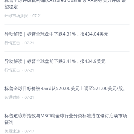
标普全球评级机构确认Assured Guaranty AA财务实力评级 展
望稳定
环球市场播报
·
07-21
异动解读｜标普全球盘中下跌4.31%，报434.04美元
行情直击
·
07-21
异动解读｜标普全球盘前下跌3.41%，报434.9美元
行情直击
·
07-21
标普全球目标价被Baird从520.00美元上调至521.00美元/股。
智通财经
·
07-21
标普道琼斯指数与MSCI就全球行业分类标准潜在修订启动市场
征询
美股速递
·
07-17