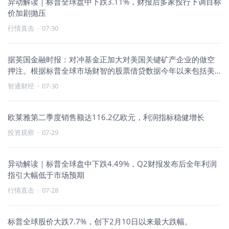
异动解读｜标普全球盘中下跌3.11%，财报后多家投行下调目标
价加剧抛压
行情直击
·
07-30
据英国金融时报：对冲基金正加大对美国关键矿产企业的做空
押注。根据标普全球市场财智的股票借贷数据今年以来包括美
国锑业、美国
智通财经
·
07-30
欧莱雅第二季度销售额达116.2亿欧元，利润指标稳健增长
投资观察
·
07-29
异动解读｜标普全球盘中下跌4.49%，Q2财报发布后全年利润
指引大幅低于市场预期
行情直击
·
07-28
标普全球股价大跌7.7%，创下2月10日以来最大跌幅。