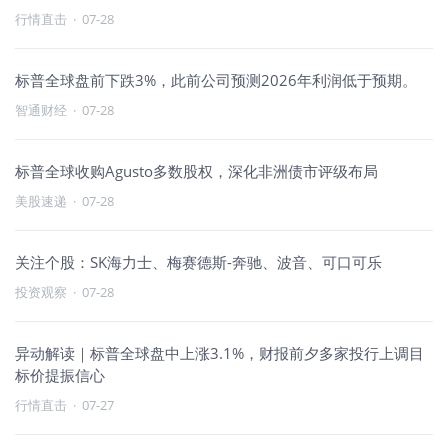
行情直击
·
07-28
标普全球盘前下跌3%，此前公司预测2026年利润低于预期。
智通财经
·
07-28
标普全球收购Agusto多数股权，深化非洲债市评级布局
美股速递
·
07-28
关注个股：SK海力士、梅赛德斯-奔驰、波音、可口可乐
投资观察
·
07-28
异动解读｜标普全球盘中上涨3.1%，财报前夕多家投行上调目
标价提振信心
行情直击
·
07-27