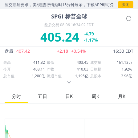
应交易所要求，美/港股行情延时15分钟展示，下载APP即可免费查看实时
关闭
SPGI
标普全球
盘后交易
08-06 16:34:02 EDT
405.24
-4.79
-1.17%
盘后
407.42
+2.18
+0.54%
16:33 EDT
最高
411.32
最低
403.45
成交量
161.13万
今开
408.11
昨收
410.03
日振幅
1.92%
总市值
1,200亿
流通市值
1,195亿
总股本
2.96亿
成交额
6.54亿
换手率
0.55%
流通股本
2.95亿
市净率
3.81
ROE
14.25%
每股收益
16.42
分时
五日
日K
周K
月K
52周最高
579.05
52周最低
381.61
市盈率
24.68
股息
3.86
股息收益率
0.01
ROA
7.03%