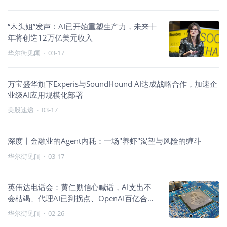
“木头姐”发声：AI已开始重塑生产力，未来十
年将创造12万亿美元收入
华尔街见闻
·
03-17
万宝盛华旗下Experis与SoundHound AI达成战略合作，加速企
业级AI应用规模化部署
美股速递
·
03-17
深度丨金融业的Agent内耗：一场"养虾"渴望与风险的缠斗
华尔街见闻
·
03-17
英伟达电话会：黄仁勋信心喊话，AI支出不
会枯竭、代理AI已到拐点、OpenAI百亿合作
即将敲定
华尔街见闻
·
02-26