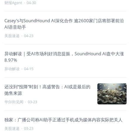
财报Agent
·
04-30
Casey's与SoundHound AI深化合作 逾2600家门店将部署前沿
AI语音助手
美股速递
·
04-23
异动解读 | 受AI市场利好消息提振，SoundHound AI盘中大涨
8.97%
异动解读
·
04-15
还没到“投降”时刻！高盛警告：AI或是最后的
抛售来源
华尔街见闻
·
03-23
独家：广播公司称AI助手正通过手机成为媒体内容实际把关人
美股速递
·
03-23