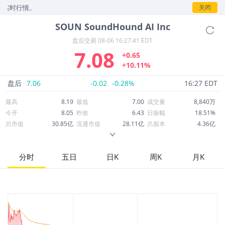
行情。
关闭
SOUN
SoundHound AI Inc
盘后交易
08-06 16:27:41 EDT
7.08
+0.65
+10.11%
盘后
7.06
-0.02
-0.28%
16:27 EDT
最高
8.19
最低
7.00
成交量
8,840万
今开
8.05
昨收
6.43
日振幅
18.51%
总市值
30.85亿
流通市值
28.11亿
总股本
4.36亿
成交额
6.54亿
换手率
22.27%
流通股本
3.97亿
市净率
6.70
ROE
-39.40%
每股收益
-0.39
分时
五日
日K
周K
月K
52周最高
22.17
52周最低
5.65
市盈率
-18.26
股息
0.00
股息收益率
0.00
ROA
-19.67%