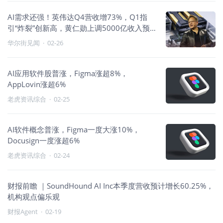
AI需求还强！英伟达Q4营收增73%，Q1指
引“炸裂”创新高，黄仁勋上调5000亿收入预
期
华尔街见闻
·
02-26
AI应用软件股普涨，Figma涨超8%，
AppLovin涨超6%
老虎资讯综合
·
02-25
AI软件概念普涨，Figma一度大涨10%，
Docusign一度涨超6%
老虎资讯综合
·
02-24
财报前瞻 ｜SoundHound AI Inc本季度营收预计增长60.25%，
机构观点偏乐观
财报Agent
·
02-19