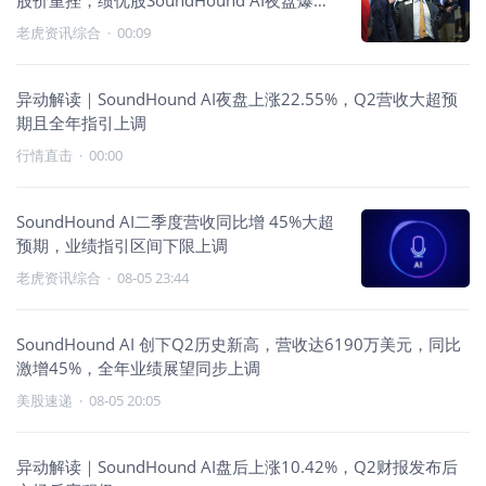
股价重挫，绩优股SoundHound AI夜盘爆升
23%，AppLovin暴跌15%，SpaceX反弹逾
老虎资讯综合
·
00:09
1%
异动解读｜SoundHound AI夜盘上涨22.55%，Q2营收大超预
期且全年指引上调
行情直击
·
00:00
SoundHound AI二季度营收同比增 45%大超
预期，业绩指引区间下限上调
老虎资讯综合
·
08-05 23:44
SoundHound AI 创下Q2历史新高，营收达6190万美元，同比
激增45%，全年业绩展望同步上调
美股速递
·
08-05 20:05
异动解读｜SoundHound AI盘后上涨10.42%，Q2财报发布后