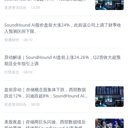
24%
老虎资讯综合
·
13:39
SoundHound AI股价盘前大涨24%，此前该公司上调了财季收
入预测区间下限。
智通财经
·
08:10
异动解读｜SoundHound AI盘前上涨24.26%，Q2营收大超预
期且全年指引上调
行情直击
·
08:03
盘前异动 | 存储概念股集体下跌，西部数据
跌近12%，闪迪跌超8%；SoundHound AI绩
后飙涨逾23%
老虎资讯综合
·
08:00
美股夜盘｜存储两巨头闪迪、西部数据绩后