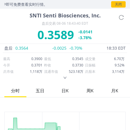
即可免费查看实时行情。
关闭
SNTI
Senti Biosciences, Inc.
盘后交易
08-06 18:43:40 EDT
0.3589
-0.0141
-3.78%
盘后
0.3564
-0.0025
-0.70%
18:33 EDT
最高
0.3900
最低
0.3545
成交量
6.70万
今开
0.3701
昨收
0.3730
日振幅
9.52%
总市值
1,118万
流通市值
523.18万
总股本
3,114万
成交额
2.45万
换手率
0.46%
流通股本
1,458万
市净率
4.36
ROE
-255.03%
每股收益
-1.92
分时
五日
日K
周K
月K
52周最高
2.88
52周最低
0.3404
市盈率
-0.19
股息
0.00
股息收益率
0.00
ROA
-56.85%