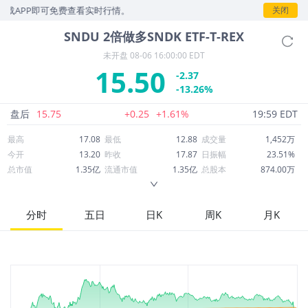
载APP即可免费查看实时行情。
关闭
SNDU
2倍做多SNDK ETF-T-REX
未开盘
08-06 16:00:00 EDT
15.50
-2.37
-13.26%
盘后
15.75
+0.25
+1.61%
19:59 EDT
最高
17.08
最低
12.88
成交量
1,452万
今开
13.20
昨收
17.87
日振幅
23.51%
总市值
1.35亿
流通市值
1.35亿
总股本
874.00万
成交额
2.22亿
换手率
166.17%
流通股本
874.00万
市净率
--
ROE
--
每股收益
0.00
分时
五日
日K
周K
月K
52周最高
79.00
52周最低
5.72
市盈率
--
股息
0.00
股息收益率
0.00
ROA
--