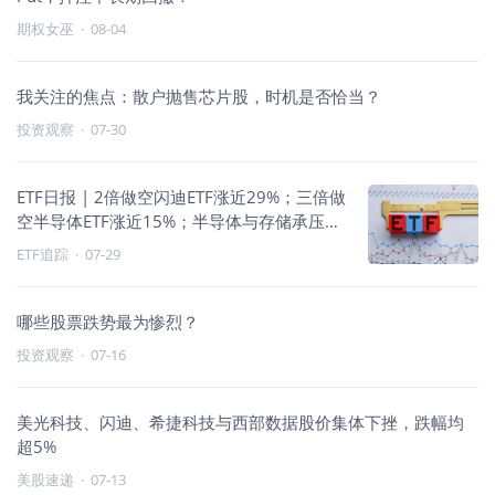
期权女巫
·
08-04
我关注的焦点：散户抛售芯片股，时机是否恰当？
投资观察
·
07-30
ETF日报 | 2倍做空闪迪ETF涨近29%；三倍做
空半导体ETF涨近15%；半导体与存储承压，
做空主导
ETF追踪
·
07-29
哪些股票跌势最为惨烈？
投资观察
·
07-16
美光科技、闪迪、希捷科技与西部数据股价集体下挫，跌幅均
超5%
美股速递
·
07-13