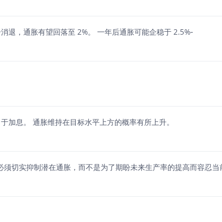
，通胀有望回落至 2%。 一年后通胀可能企稳于 2.5%‑
于加息。 通胀维持在目标水平上方的概率有所上升。
必须切实抑制潜在通胀，而不是为了期盼未来生产率的提高而容忍当