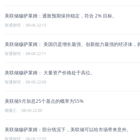
美联储穆萨莱姆：通胀预期保持稳定，符合 2% 目标。
智通财经
·
08-06 22:13
美联储穆萨莱姆： 美国仍是增长最强、创新能力最强的经济体，
智通财经
·
08-06 22:11
美联储穆萨莱姆： 大量资产价格处于高位。
智通财经
·
08-06 22:09
美联储9月加息25个基点的概率为55%
格隆汇
·
08-06 22:09
美联储穆萨莱姆：部分情况下，美联储可以给市场带来意外。
智通财经
·
08-06 22:05