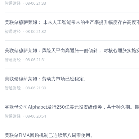
智通财经
·
08-06 21:33
美联储穆萨莱姆： 未来人工智能带来的生产率提升幅度存在高度
智通财经
·
08-06 21:32
美联储穆萨莱姆：风险天平向高通胀一侧倾斜， 对核心通胀实施
智通财经
·
08-06 21:31
美联储穆萨莱姆：劳动力市场已经稳定。
智通财经
·
08-06 21:30
谷歌母公司Alphabet发行250亿美元投资级债券，共十种久期
智通财经
·
08-06 20:54
美联储FIMA回购机制已连续第八周零使用。