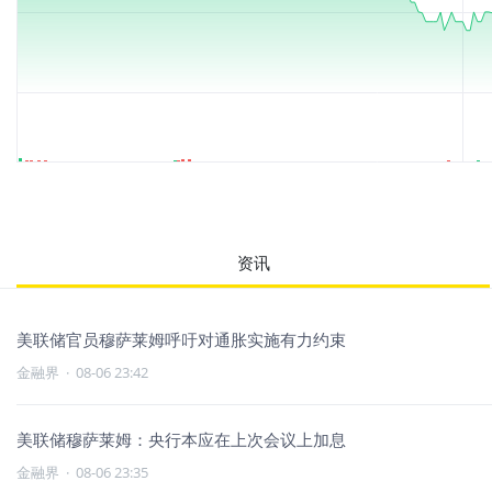
资讯
美联储官员穆萨莱姆呼吁对通胀实施有力约束
金融界
·
08-06 23:42
美联储穆萨莱姆：央行本应在上次会议上加息
金融界
·
08-06 23:35