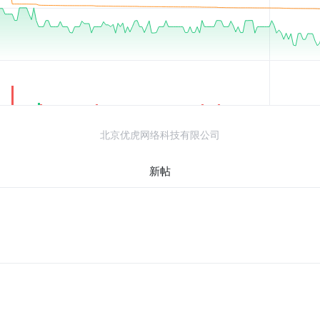
北京优虎网络科技有限公司
新帖