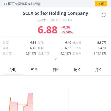
P即可免费查看实时行情。
关闭
SCLX
Scilex Holding Company
交易中
08-06 11:35:22 EDT
6.88
+0.36
+5.50%
最高
6.88
最低
6.46
成交量
2.89万
今开
6.49
昨收
6.52
日振幅
6.47%
总市值
5,841万
流通市值
4,243万
总股本
849.13万
成交额
19.32万
换手率
0.47%
流通股本
616.81万
市净率
-0.23
ROE
--
每股收益
-40.58
分时
五日
日K
周K
月K
52周最高
34.27
52周最低
4.20
市盈率
-0.17
股息
0.00
股息收益率
0.00
ROA
-92.78%