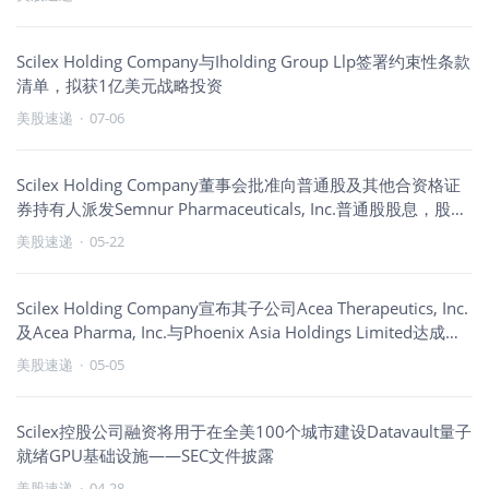
Scilex Holding Company与Iholding Group Llp签署约束性条款
清单，拟获1亿美元战略投资
美股速递
·
07-06
Scilex Holding Company董事会批准向普通股及其他合资格证
券持有人派发Semnur Pharmaceuticals, Inc.普通股股息，股权
登记日为2026年6月1日
美股速递
·
05-22
Scilex Holding Company宣布其子公司Acea Therapeutics, Inc.
及Acea Pharma, Inc.与Phoenix Asia Holdings Limited达成最
终协议
美股速递
·
05-05
Scilex控股公司融资将用于在全美100个城市建设Datavault量子
就绪GPU基础设施——SEC文件披露
美股速递
·
04-28