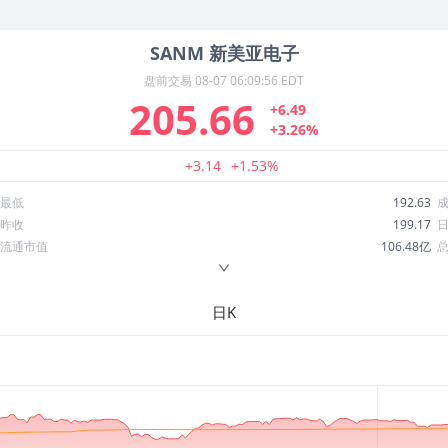
SANM
新美亚电子
盘前交易
08-07 06:09:56 EDT
205.66
+6.49
+3.26%
+3.14
+1.53%
最低
192.63
昨收
199.17
流通市值
106.48亿
换手率
2.16%
ROE
12.49%
日K
52周最低
108.37
股息收益率
0.00
R