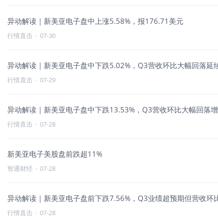
异动解读｜新美亚电子盘中上涨5.58%，报176.71美元
行情直击
·
07-30
异动解读｜新美亚电子盘中下跌5.02%，Q3营收环比大幅回落延
行情直击
·
07-29
异动解读｜新美亚电子盘中下跌13.53%，Q3营收环比大幅回落
行情直击
·
07-28
新美亚电子美股盘前跌超11%
智通财经
·
07-28
异动解读｜新美亚电子盘前下跌7.56%，Q3业绩超预期但营收环
行情直击
·
07-28