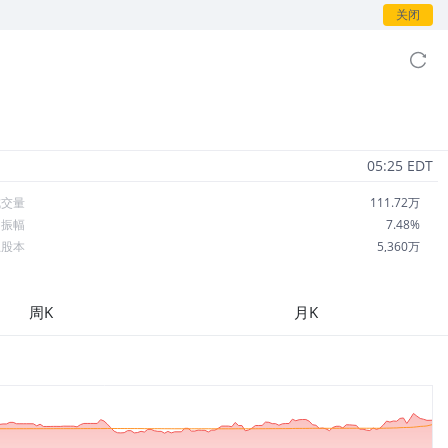
关闭
05:25 EDT
成交量
111.72万
日振幅
7.48%
总股本
5,360万
流通股本
5,177万
每股收益
5.59
周K
月K
市盈率
36.79
OA
5.86%