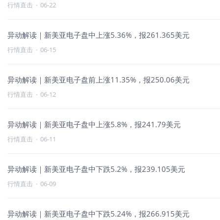
行情直击
·
06-22
异动解读｜新美亚电子盘中上涨5.36%，报261.365美元
行情直击
·
06-15
异动解读｜新美亚电子盘前上涨11.35%，报250.06美元
行情直击
·
06-12
异动解读｜新美亚电子盘中上涨5.8%，报241.79美元
行情直击
·
06-11
异动解读｜新美亚电子盘中下跌5.2%，报239.105美元
行情直击
·
06-09
异动解读｜新美亚电子盘中下跌5.24%，报266.915美元