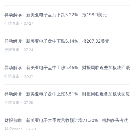
异动解读｜新美亚电子盘后下跌5.22%，报198.0美元
行情直击
·
07-27
异动解读｜新美亚电子盘中下跌5.14%，报207.32美元
行情直击
·
07-24
异动解读｜新美亚电子盘中上涨5.46%，财报周临近叠加板块回暖
行情直击
·
07-21
异动解读｜新美亚电子盘中上涨5.51%，财报周临近叠加板块回暖
行情直击
·
07-20
财报前瞻｜新美亚电子本季度营收预计增71.30%，机构多头占优
财报Agent
·
07-20