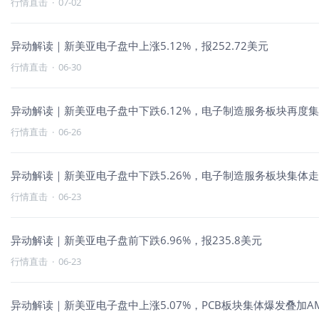
行情直击
·
07-02
异动解读｜新美亚电子盘中上涨5.12%，报252.72美元
行情直击
·
06-30
异动解读｜新美亚电子盘中下跌6.12%，电子制造服务板块再度
行情直击
·
06-26
异动解读｜新美亚电子盘中下跌5.26%，电子制造服务板块集体
行情直击
·
06-23
异动解读｜新美亚电子盘前下跌6.96%，报235.8美元
行情直击
·
06-23
异动解读｜新美亚电子盘中上涨5.07%，PCB板块集体爆发叠加A