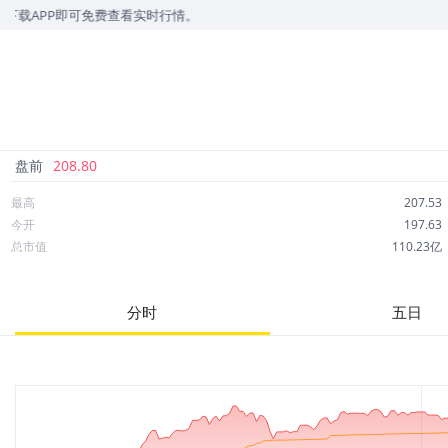
可免费查看实时行情。
盘前
208.80
最高
207.53
今开
197.63
总市值
110.23亿
成交额
2.29亿
市净率
4.31
分时
五日
52周最高
288.68
股息
0.00