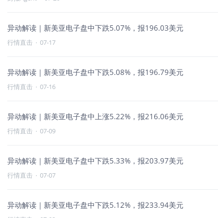
异动解读｜新美亚电子盘中下跌5.07%，报196.03美元
行情直击
·
07-17
异动解读｜新美亚电子盘中下跌5.08%，报196.79美元
行情直击
·
07-16
异动解读｜新美亚电子盘中上涨5.22%，报216.06美元
行情直击
·
07-09
异动解读｜新美亚电子盘中下跌5.33%，报203.97美元
行情直击
·
07-07
异动解读｜新美亚电子盘中下跌5.12%，报233.94美元