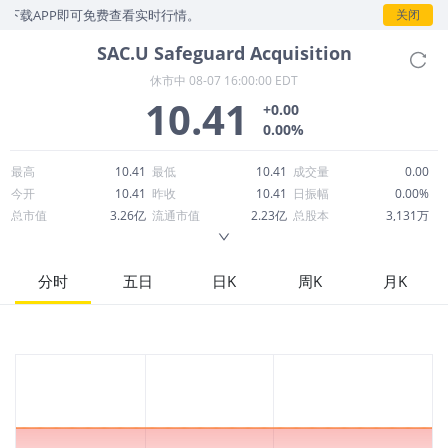
下载APP即可免费查看实时行情。
关闭
SAC.U
Safeguard Acquisition
休市中
08-07 16:00:00 EDT
10.41
+0.00
0.00%
最高
10.41
最低
10.41
成交量
0.00
今开
10.41
昨收
10.41
日振幅
0.00%
总市值
3.26亿
流通市值
2.23亿
总股本
3,131万
成交额
0.00
换手率
0.00%
流通股本
2,143万
市净率
1.46
ROE
--
每股收益
0.03
分时
五日
日K
周K
月K
52周最高
10.50
52周最低
10.01
市盈率
342.36
股息
0.00
股息收益率
0.00
ROA
--