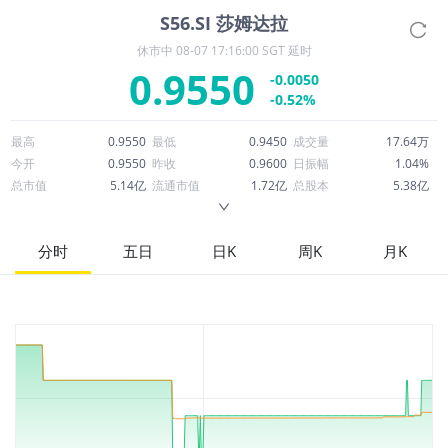
S56.SI
莎姆达拉
休市中
08-07 17:16:00 SGT 延时
0.9550
-0.0050
-0.52%
最高
0.9550
最低
0.9450
成交量
17.64万
今开
0.9550
昨收
0.9600
日振幅
1.04%
总市值
5.14亿
流通市值
1.72亿
总股本
5.38亿
成交额
16.77万
换手率
0.10%
流通股本
1.81亿
市净率
0.64
ROE
10.90%
每股收益
0.16
分时
五日
日K
周K
月K
52周最高
1.16
52周最低
0.8445
市盈率
5.90
股息
0.03
股息收益率
0.04
ROA
4.41%