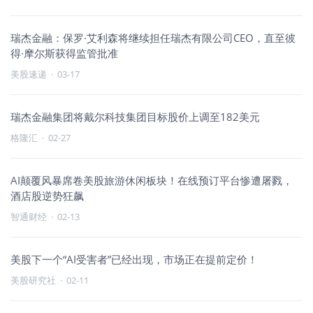
瑞杰金融：保罗·艾利森将继续担任瑞杰有限公司CEO，直至彼
得·摩尔斯获得监管批准
美股速递
·
03-17
瑞杰金融集团将戴尔科技集团目标股价上调至182美元
格隆汇
·
02-27
AI颠覆风暴席卷美股旅游休闲板块！在线预订平台惨遭屠戮，
酒店股逆势狂飙
智通财经
·
02-13
美股下一个“AI受害者”已经出现，市场正在提前定价！
美股研究社
·
02-11