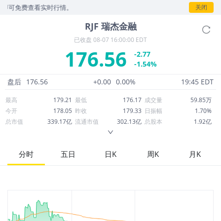
可免费查看实时行情。
关闭
RJF
瑞杰金融
已收盘
08-07 16:00:00 EDT
176.56
-2.77
-1.54%
盘后
176.56
+0.00
0.00%
19:45 EDT
最高
179.21
最低
176.17
成交量
59.85万
今开
178.05
昨收
179.33
日振幅
1.70%
总市值
339.17亿
流通市值
302.13亿
总股本
1.92亿
成交额
1.06亿
换手率
0.35%
流通股本
1.71亿
市净率
2.70
ROE
17.29%
每股收益
11.47
分时
五日
日K
周K
月K
52周最高
182.73
52周最低
138.82
市盈率
15.39
股息
2.12
股息收益率
0.01
ROA
2.45%