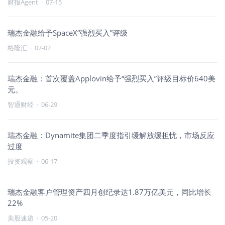
财报Agent
·
07-15
瑞杰金融给予SpaceX“强烈买入”评级
格隆汇
·
07-07
瑞杰金融：首次覆盖Applovin给予“强烈买入”评级目标价640美
元。
智通财经
·
06-29
瑞杰金融：Dynamite集团二季度指引缓解放缓担忧，市场反应
过度
投资观察
·
06-17
瑞杰金融客户管理资产四月创纪录达1.87万亿美元，同比增长
22%
美股速递
·
05-20