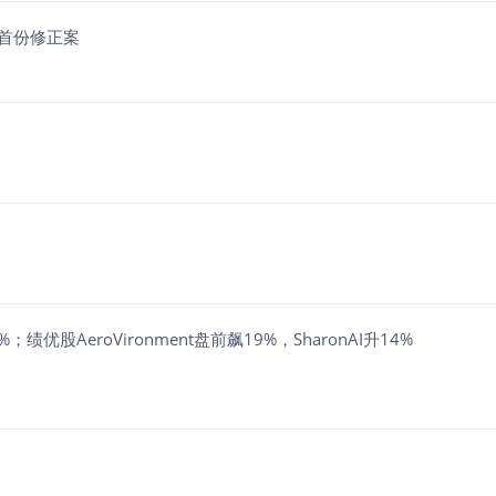
议的首份修正案
优股AeroVironment盘前飙19%，SharonAI升14%