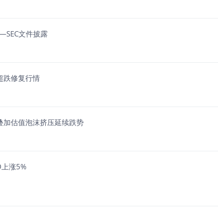
——SEC文件披露
来超跌修复行情
承压叠加估值泡沫挤压延续跌势
D上涨5%