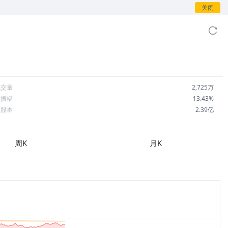
关闭
成交量
2,725万
日振幅
13.43%
总股本
2.39亿
流通股本
2.36亿
每股收益
-2.59
周K
月K
市盈率
-4.57
OA
-15.02%