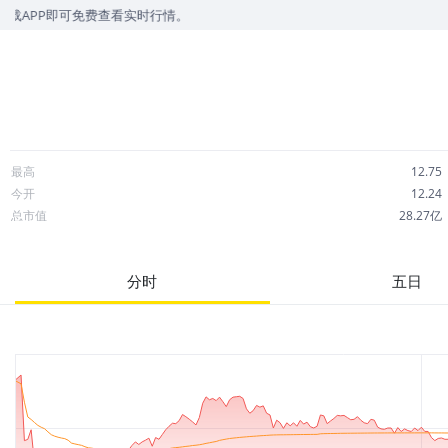
免费查看实时行情。
最高
12.75
今开
12.24
总市值
28.27亿
成交额
3.24亿
市净率
2.60
分时
五日
52周最高
26.64
股息
0.00