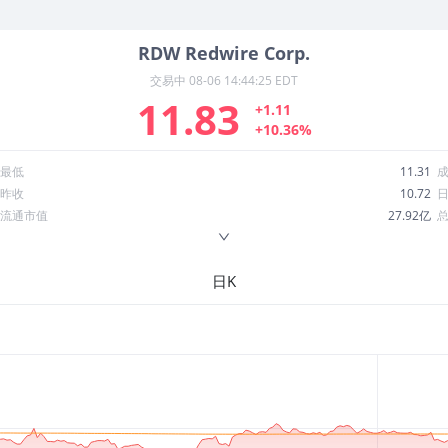
RDW
Redwire Corp.
交易中
08-06 14:44:25 EDT
11.83
+1.11
+10.36%
最低
11.31
昨收
10.72
流通市值
27.92亿
换手率
11.55%
ROE
-48.75%
日K
52周最低
4.87
股息收益率
0.00
R