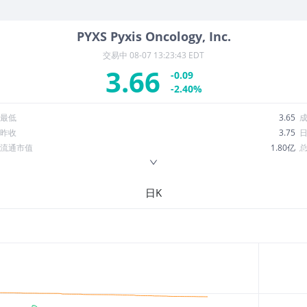
PYXS
Pyxis Oncology, Inc.
交易中
08-07 13:23:43 EDT
3.66
-0.09
-2.40%
最低
3.65
昨收
3.75
流通市值
1.80亿
换手率
1.45%
ROE
-121.66%
日K
52周最低
0.9700
股息收益率
0.00
R