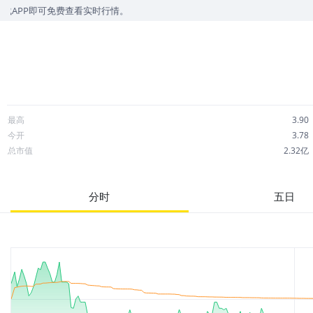
免费查看实时行情。
最高
3.90
今开
3.78
总市值
2.32亿
成交额
267.25万
市净率
7.42
分时
五日
52周最高
5.55
股息
0.00