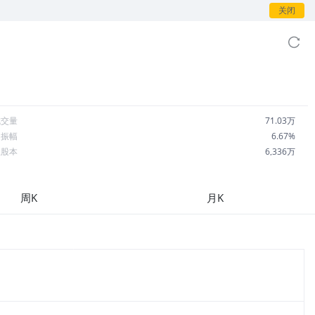
关闭
成交量
71.03万
日振幅
6.67%
总股本
6,336万
流通股本
4,913万
每股收益
-1.30
周K
月K
市盈率
-2.81
OA
-51.94%