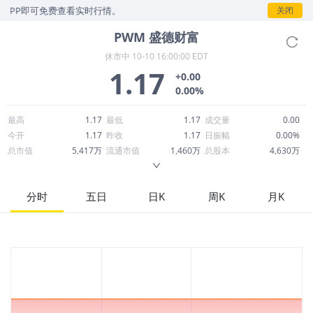
P即可免费查看实时行情。
关闭
PWM
盛德财富
休市中
10-10 16:00:00 EDT
1.17
+0.00
0.00%
最高
1.17
最低
1.17
成交量
0.00
今开
1.17
昨收
1.17
日振幅
0.00%
总市值
5,417万
流通市值
1,460万
总股本
4,630万
成交额
6,995万
换手率
0.00%
流通股本
1,248万
市净率
3.40
ROE
-92.55%
每股收益
-0.50
分时
五日
日K
周K
月K
52周最高
2.70
52周最低
0.3102
市盈率
-2.33
股息
0.00
股息收益率
0.00
ROA
-45.43%