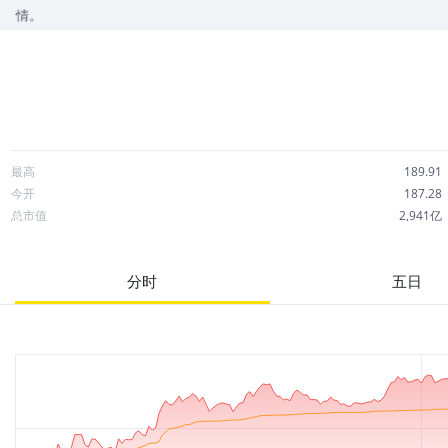
情。
最高
189.91
今开
187.28
总市值
2,941亿
成交额
2.40亿
市净率
-34.27
分时
五日
52周最高
207.76
股息
5.88