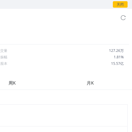
关闭
成交量
127.26万
日振幅
1.81%
总股本
15.57亿
流通股本
15.52亿
每股收益
6.95
周K
月K
市盈率
27.19
OA
14.59%