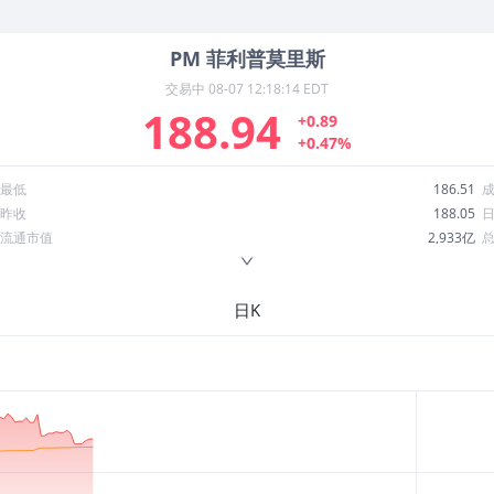
PM
菲利普莫里斯
交易中
08-07 12:18:14 EDT
188.94
+0.89
+0.47%
最低
186.51
昨收
188.05
流通市值
2,933亿
换手率
0.08%
ROE
-97.82%
日K
52周最低
142.11
股息收益率
0.03
R