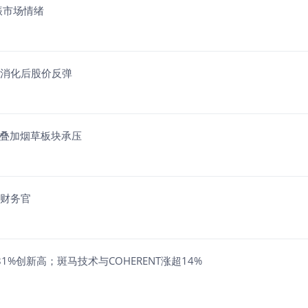
提振市场情绪
空消化后股价反弹
酵叠加烟草板块承压
席财务官
涨16.81%创新高；斑马技术与COHERENT涨超14%