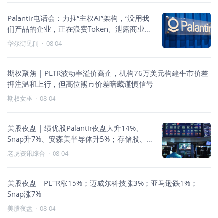
Palantir电话会：力推“主权AI”架构，“没用我
们产品的企业，正在浪费Token、泄露商业机
密”
华尔街见闻
·
08-04
期权聚焦 | PLTR波动率溢价高企，机构76万美元构建牛市价差
押注温和上行，但高位熊市价差暗藏谨慎信号
期权女巫
·
08-04
美股夜盘 | 绩优股Palantir夜盘大升14%、
Snap升7%、安森美半导体升5%；存储股、
光通股夜盘造好，SK海力士、AXT 升2%
老虎资讯综合
·
08-04
美股夜盘｜PLTR涨15%；迈威尔科技涨3%；亚马逊跌1%；
Snap涨7%
美股夜盘
·
08-04