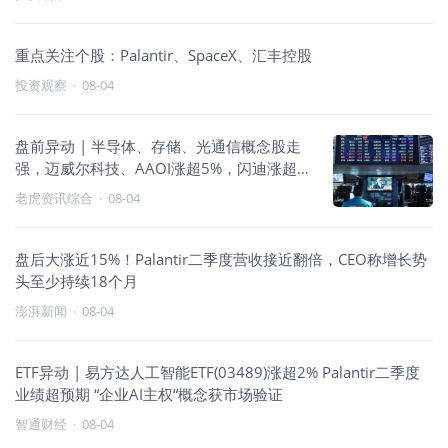
重点关注个股：Palantir、SpaceX、汇丰控股
投资观察
·
08-04
盘前异动 | 半导体、存储、光通信概念股走
强，迈威尔科技、AAOI涨超5%，闪迪涨超
4%；绩优股表现亮眼，Palantir涨近15%、
老虎资讯综合
·
08-04
Snap涨超7%
盘后大涨近15%！Palantir二季度营收接近翻倍，CEO称增长势
头至少持续18个月
澎湃新闻
·
08-04
ETF异动 | 易方达人工智能ETF(03489)涨超2% Palantir二季度
业绩超预期 “企业AI主权“概念获市场验证
智通财经
·
08-04