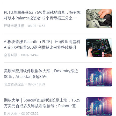
PLTU单周暴涨63.76%背后残酷真相：持有杠
杆版本Palantir投资者12个月亏损三分之一
环球市场播报
·
08-07 16:53
AI板块普涨 Palantir（PLTR）升逾9% 高盛料
AI企业对标普500盈利贡献比例将持续提升
金吾财讯
·
08-07 14:42
美股AI应用软件股集体大涨，Doximity涨近
80%，Atlassian涨超35%
老虎资讯综合
·
08-07 13:39
期权大单 | SpaceX资金押注长期上涨，1629
万美元合成多头释放看涨信号；Palantir遭合
成空头布局，美光大额Call卖出限制上方空间
期权大单
·
08-07 05:52