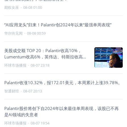
期权女巫
·
08-08 01:00
“AI应用龙头”归来！Palantir创2024年以来“最强单周表现”
华尔街见闻
·
08-08 00:59
美股成交额 TOP 20：Palantir收高10%，
Lumentum收高6%，英伟达、特斯拉收高
2%，希捷收跌4%
环球市场播报
·
08-07 23:18
Palantir收涨10.32%，报172.01美元，本周累计上涨39.78%。
智通财经
·
08-07 20:13
Palantir股价将创下自2024年以来最佳单周表现，该股已不再
是AI领域的失意者
环球市场播报
·
08-07 19:54