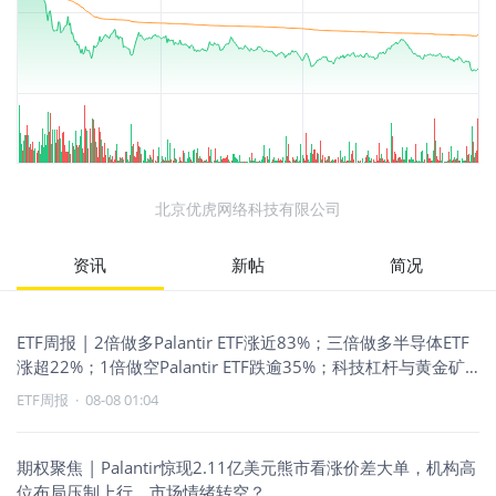
北京优虎网络科技有限公司
资讯
新帖
简况
ETF周报 | 2倍做多Palantir ETF涨近83%；三倍做多半导体ETF
涨超22%；1倍做空Palantir ETF跌逾35%；科技杠杆与黄金矿
业齐升
ETF周报
·
08-08 01:04
期权聚焦 | Palantir惊现2.11亿美元熊市看涨价差大单，机构高
位布局压制上行，市场情绪转空？