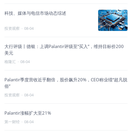
科技、媒体与电信市场动态综述
投资观察
·
08-04
大行评级丨德银：上调Palantir评级至“买入”，维持目标价200
美元
格隆汇
·
08-04
Palantir季度营收近乎翻倍，股价飙升20%，CEO称业绩“超凡脱
俗”
投资观察
·
08-04
Palantir涨幅扩大至21%
第一财经
·
08-04