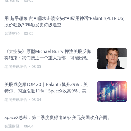
新浪港股
·
08-05
用“超乎想象”的AI需求击溃空头!“AI应用神话”Palantir(PLTR.US)
股价狂飙30%触发史诗级逼空
智通财经
·
08-05
《大空头》原型Michael Burry 押注美股反弹
将结束：我们接近一个重大顶部，可能出现
类似1987年的暴跌
老虎资讯综合
·
08-05
美股成交额TOP 20 | Palantir飙升29%，英
特尔、闪迪涨近11%！SpaceX收高9%，美
光、AMD大涨7%
老虎资讯综合
·
08-04
SpaceX总裁：第二季度赢得逾60亿美元美国政府合同。
智通财经
·
08-04