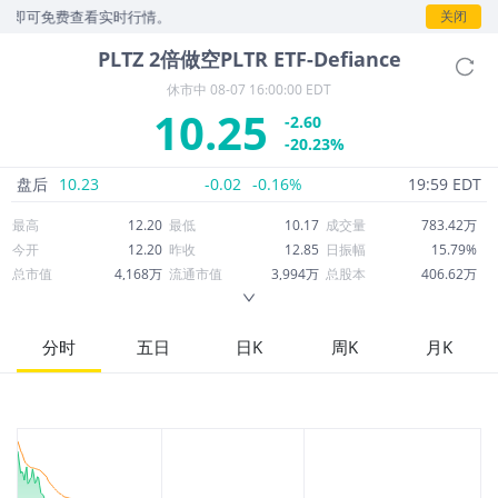
可免费查看实时行情。
关闭
PLTZ
2倍做空PLTR ETF-Defiance
休市中
08-07 16:00:00 EDT
10.25
-2.60
-20.23%
盘后
10.23
-0.02
-0.16%
19:59 EDT
最高
12.20
最低
10.17
成交量
783.42万
今开
12.20
昨收
12.85
日振幅
15.79%
总市值
4,168万
流通市值
3,994万
总股本
406.62万
成交额
8,414万
换手率
201.07%
流通股本
389.62万
市净率
--
ROE
--
每股收益
0.00
分时
五日
日K
周K
月K
52周最高
47.40
52周最低
10.17
市盈率
--
股息
0.00
股息收益率
0.00
ROA
--