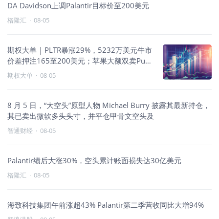
DA Davidson上调Palantir目标价至200美元
格隆汇
·
08-05
期权大单 | PLTR暴涨29%，5232万美元牛市
价差押注165至200美元；苹果大额双卖Put
收租，特斯拉330美元Call多空对决
期权大单
·
08-05
8 月 5 日，“大空头”原型人物 Michael Burry 披露其最新持仓，
其已卖出微软多头头寸，并平仓甲骨文空头及
智通财经
·
08-05
Palantir绩后大涨30%，空头累计账面损失达30亿美元
格隆汇
·
08-05
海致科技集团午前涨超43% Palantir第二季营收同比大增94%