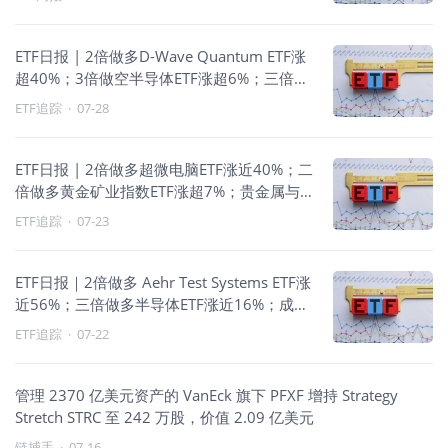
ETF日报 | 2倍做多D-Wave Quantum ETF涨
超40%；3倍做空半导体ETF涨超6%；三倍做
多富时中国ETF涨近6%
ETF追踪
·
07-28
ETF日报 | 2倍做多超微电脑ETF涨近40%；二
倍做多黄金矿业指数ETF涨超7%；贵金属与
公共事业走强
ETF追踪
·
07-23
ETF日报｜2倍做多 Aehr Test Systems ETF涨
近56%；三倍做多半导体ETF涨近16%；成长
风格领涨
ETF追踪
·
07-22
管理 2370 亿美元资产的 VanEck 旗下 PFXF 增持 Strategy
Stretch STRC 至 242 万股，价值 2.09 亿美元
链捕手
·
07-16