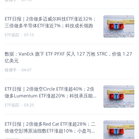
ETF日报｜2倍做多迈威尔科技ETF涨近32%；
三倍做多半导体ETF涨近7%；科技成长领跑
ETF追踪
·
07-15
数据：VanEck 旗下 ETF PFXF 买入 127 万枚 STRC，价值 1.27
亿美元
链捕手
·
04-07
ETF日报 | 2倍做空Circle ETF涨超40%；2倍
做多Lumentum ETF涨超20%；科技承压能
源领涨
ETF追踪
·
03-25
ETF日报｜2倍做多Red Cat ETF涨超28%；二
倍做空彭博原油指数ETF涨超10%；小盘与科
技走强