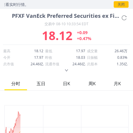
查看实时行情。
关闭
PFXF
VanEck Preferred Securities ex Financials ETF
交易中
08-10 10:33:54 EDT
18.12
+0.09
+0.47%
最高
18.12
最低
17.97
成交量
26.46万
今开
17.97
昨收
18.03
日振幅
0.83%
总市值
24.46亿
流通市值
24.46亿
总股本
1.35亿
成交额
477.16万
换手率
0.20%
流通股本
1.35亿
市净率
--
ROE
--
每股收益
0.00
分时
五日
日K
周K
月K
52周最高
19.07
52周最低
17.03
市盈率
--
股息
1.17
股息收益率
0.06
ROA
--