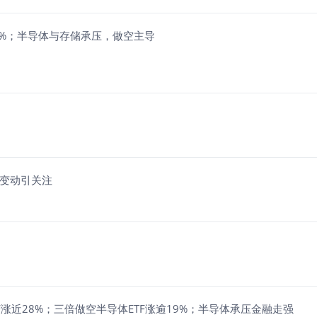
近15%；半导体与存储承压，做空主导
持股变动引关注
ve ETF涨近28%；三倍做空半导体ETF涨逾19%；半导体承压金融走强