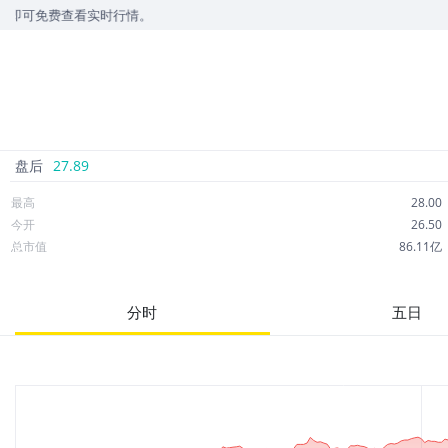
费查看实时行情。
盘后
27.89
最高
28.00
今开
26.50
总市值
86.11亿
成交额
2.84亿
市净率
4.20
分时
五日
52周最高
33.10
股息
0.00