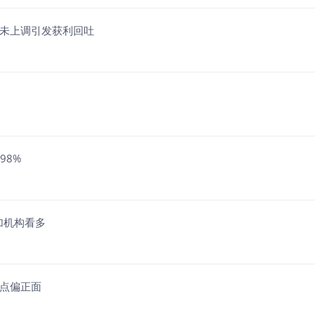
指引未上调引发获利回吐
98%
叠加机构看多
构观点偏正面