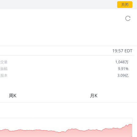
关闭
19:57 EDT
成交量
1,048万
日振幅
9.91%
总股本
3.09亿
流通股本
2.50亿
每股收益
-0.61
周K
月K
市盈率
-45.78
OA
4.47%