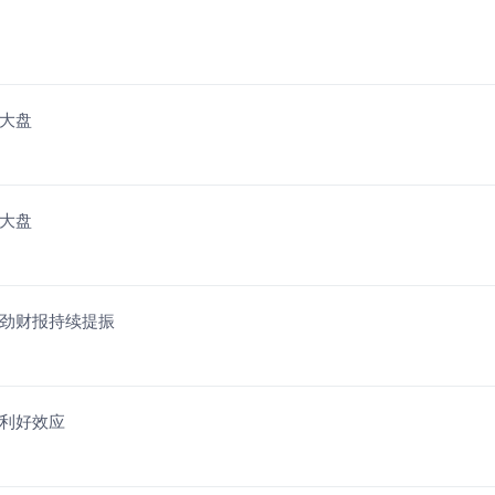
赢大盘
赢大盘
与强劲财报持续提振
续利好效应