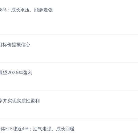
F涨近8%；成长承压、能源走强
上调目标价提振信心
并展望2026年盈利
升利润率并实现实质性盈利
做多半导体ETF涨近4%；油气走强、成长回暖