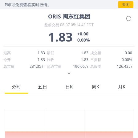
P即可免费查看实时行情。
关闭
ORIS
闽东红集团
盘前交易
08-07 05:14:43 EDT
1.83
+0.00
0.00%
最高
1.83
最低
1.83
成交量
0.00
今开
1.83
昨收
1.83
日振幅
0.00%
总市值
231.35万
流通市值
190.06万
总股本
126.42万
成交额
0.00
换手率
0.00%
流通股本
103.86万
市净率
0.03
ROE
0.92%
每股收益
1.36
分时
五日
日K
周K
月K
52周最高
31.20
52周最低
1.13
市盈率
1.35
股息
0.00
股息收益率
0.00
ROA
-0.74%