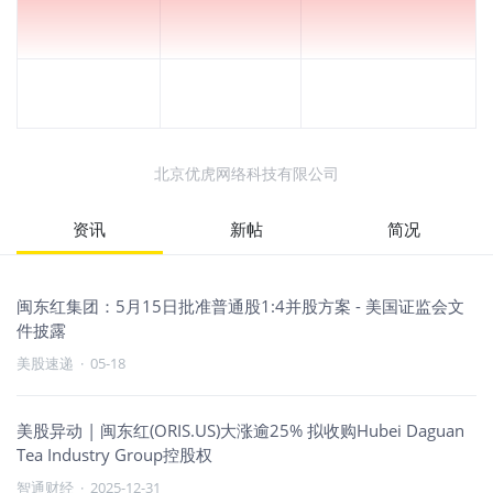
北京优虎网络科技有限公司
资讯
新帖
简况
闽东红集团：5月15日批准普通股1:4并股方案 - 美国证监会文
件披露
美股速递
·
05-18
美股异动 | 闽东红(ORIS.US)大涨逾25% 拟收购Hubei Daguan
Tea Industry Group控股权
智通财经
·
2025-12-31