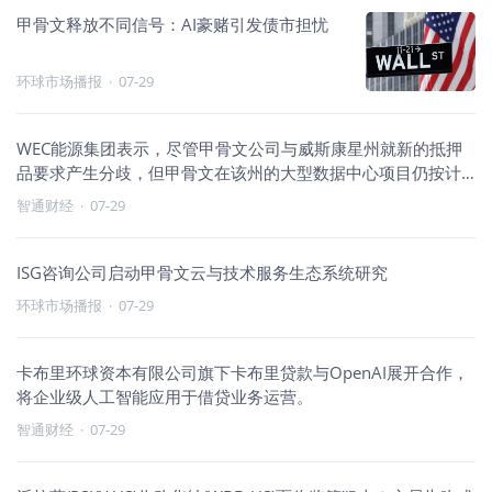
甲骨文释放不同信号：AI豪赌引发债市担忧
环球市场播报
·
07-29
WEC能源集团表示，尽管甲骨文公司与威斯康星州就新的抵押
品要求产生分歧，但甲骨文在该州的大型数据中心项目仍按计
划推进。
智通财经
·
07-29
ISG咨询公司启动甲骨文云与技术服务生态系统研究
环球市场播报
·
07-29
卡布里环球资本有限公司旗下卡布里贷款与OpenAI展开合作，
将企业级人工智能应用于借贷业务运营。
智通财经
·
07-29