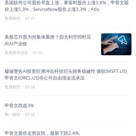
美国软件公司股价早盘上涨，赛富时股价上涨3.8%，甲骨文股
价上涨5.3%，ServiceNow股价上涨3.3%，Atla
智通财经
·
07-27
美股芯片股为何集体重挫？四大利空同时压
向AI产业链
老虎资讯综合
·
07-25
穆迪警告AI投资狂潮冲击科技巨头财务稳健性 微软(MSFT.US)、
甲骨文(ORCL.US)等公司自由现金流承压
智通财经
·
07-24
甲骨文跌超3%
第一财经
·
07-24
甲骨文股价走势反转，最新下跌2.4%。