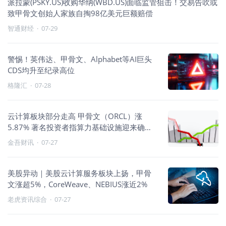
派拉蒙(PSKY.US)收购华纳(WBD.US)面临监管狙击！交易告吹或
致甲骨文创始人家族自掏98亿美元巨额赔偿
智通财经
·
07-29
警惕！英伟达、甲骨文、Alphabet等AI巨头
CDS均升至纪录高位
格隆汇
·
07-28
云计算板块部分走高 甲骨文（ORCL）涨
5.87% 著名投资者指算力基础设施迎来确定
性红利
金吾财讯
·
07-27
美股异动｜美股云计算服务板块上扬，甲骨
文涨超5%，CoreWeave、NEBIUS涨近2%
老虎资讯综合
·
07-27