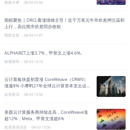
成，CoreWeave暴涨近20%却遭高位Call压制
期权大单
·
08-04 07:00
期权聚焦 | ORCL看涨情绪主导！近千万美元牛市价差押注温和
上行，高位熊市价差同步收租
期权女巫
·
08-04 01:01
ALPHABET上涨3.7%，甲骨文上涨4.6%。
智通财经
·
08-03 14:16
云计算板块盘初普涨 CoreWeave（CRWV）
涨逾8% 小摩料27年全球云计算资本支出达
1.2万亿美元
金吾财讯
·
08-03 13:56
美股云计算服务商持续走高，CoreWeave涨
超12%，Meta、甲骨文涨超6%
老虎资讯综合
·
08-03 13:56