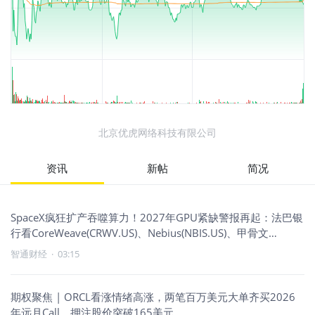
北京优虎网络科技有限公司
资讯
新帖
简况
SpaceX疯狂扩产吞噬算力！2027年GPU紧缺警报再起：法巴银
行看CoreWeave(CRWV.US)、Nebius(NBIS.US)、甲骨文
(ORCL.US)成最大潜在赢家
智通财经
·
03:15
期权聚焦 | ORCL看涨情绪高涨，两笔百万美元大单齐买2026
年远月Call，押注股价突破165美元