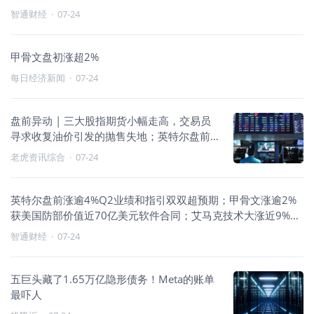
智通财经
·
07-24
甲骨文盘初涨超2%
每日经济新闻
·
07-24
盘前异动 | 三大股指期货小幅走高，交易员
寻求收复油价引发的抛售失地；英特尔盘前
升逾4%，艾马克大涨超9%，SAP升逾6%，
老虎资讯综合
·
07-24
SK海力士跌逾2%
英特尔盘前涨逾4%Q2业绩和指引双双超预期；甲骨文涨逾2%
获美国防部价值近70亿美元软件合同；艾马克技术大涨近9%与
英伟
智通财经
·
07-24
五巨头藏了1.65万亿隐形债务！Meta的账单
最吓人