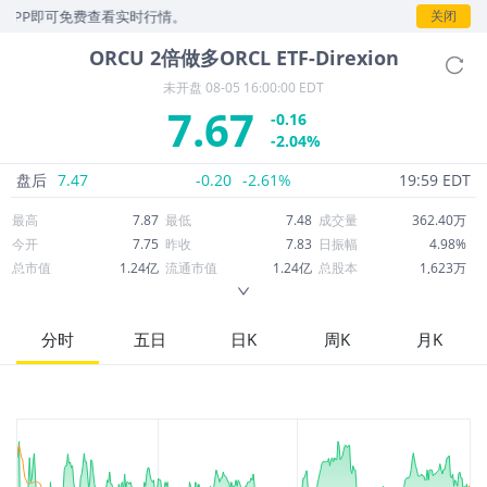
即可免费查看实时行情。
关闭
ORCU
2倍做多ORCL ETF-Direxion
未开盘
08-05 16:00:00 EDT
7.67
-0.16
-2.04%
盘后
7.47
-0.20
-2.61%
19:59 EDT
最高
7.87
最低
7.48
成交量
362.40万
今开
7.75
昨收
7.83
日振幅
4.98%
总市值
1.24亿
流通市值
1.24亿
总股本
1,623万
成交额
2,785万
换手率
22.34%
流通股本
1,623万
市净率
--
ROE
--
每股收益
0.00
分时
五日
日K
周K
月K
52周最高
27.62
52周最低
4.90
市盈率
--
股息
0.16
股息收益率
0.02
ROA
--