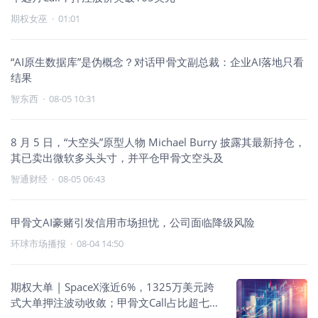
期权女巫
·
01:01
“AI原生数据库”是伪概念？对话甲骨文副总裁：企业AI落地只看
结果
智东西
·
08-05 10:31
8 月 5 日，“大空头”原型人物 Michael Burry 披露其最新持仓，
其已卖出微软多头头寸，并平仓甲骨文空头及
智通财经
·
08-05 06:43
甲骨文AI豪赌引发信用市场担忧，公司面临降级风险
环球市场播报
·
08-04 14:50
期权大单 | SpaceX涨近6%，1325万美元跨
式大单押注波动收敛；甲骨文Call占比超七