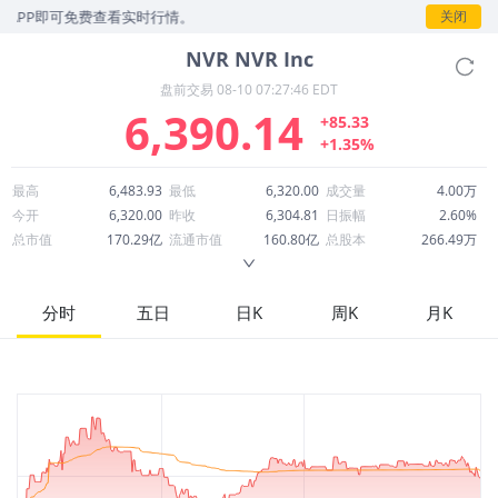
P即可免费查看实时行情。
关闭
NVR
NVR Inc
盘前交易
08-10 07:27:46 EDT
6,390.14
+85.33
+1.35%
最高
6,483.93
最低
6,320.00
成交量
4.00万
今开
6,320.00
昨收
6,304.81
日振幅
2.60%
总市值
170.29亿
流通市值
160.80亿
总股本
266.49万
成交额
2.56亿
换手率
1.59%
流通股本
251.63万
市净率
5.02
ROE
31.54%
每股收益
387.30
分时
五日
日K
周K
月K
52周最高
8,618.28
52周最低
5,501.01
市盈率
16.50
股息
0.00
股息收益率
0.00
ROA
16.55%