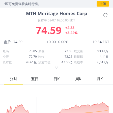
P即可免费查看实时行情。
关闭
MTH
Meritage Homes Corp
休市中
08-07 16:00:00 EDT
74.59
+2.33
+3.22%
盘后
74.59
+0.00
0.00%
19:34 EDT
最高
75.05
最低
72.08
成交量
93.47万
今开
72.79
昨收
72.26
日振幅
4.11%
总市值
48.61亿
流通市值
47.06亿
总股本
6,517万
成交额
6,943万
换手率
1.48%
流通股本
6,309万
市净率
0.96
ROE
6.38%
每股收益
4.80
分时
五日
日K
周K
月K
52周最高
85.38
52周最低
58.03
市盈率
15.55
股息
1.82
股息收益率
0.02
ROA
3.35%