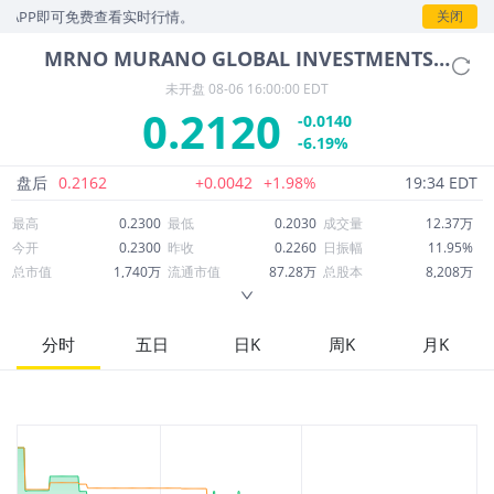
PP即可免费查看实时行情。
关闭
MRNO
MURANO GLOBAL INVESTMENTS LIMITED
未开盘
08-06 16:00:00 EDT
0.2120
-0.0140
-6.19%
盘后
0.2162
+0.0042
+1.98%
19:34 EDT
最高
0.2300
最低
0.2030
成交量
12.37万
今开
0.2300
昨收
0.2260
日振幅
11.95%
总市值
1,740万
流通市值
87.28万
总股本
8,208万
成交额
2.64万
换手率
3.01%
流通股本
411.72万
市净率
0.13
ROE
-7.52%
每股收益
-0.20
分时
五日
日K
周K
月K
52周最高
7.10
52周最低
0.1776
市盈率
-1.07
股息
0.00
股息收益率
0.00
ROA
-1.06%