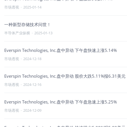
市场透视
·
2025-01-14
一种新型存储技术问世！
半导体产业纵横
·
2025-01-13
Everspin Technologies, Inc.盘中异动 下午盘快速上涨5.14%
市场透视
·
2024-12-18
Everspin Technologies, Inc.盘中异动 股价大跌5.11%报6.31美元
市场透视
·
2024-12-16
Everspin Technologies, Inc.盘中异动 下午盘急速上涨5.25%
市场透视
·
2024-12-09