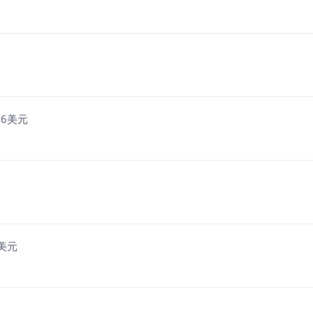
.16美元
9美元