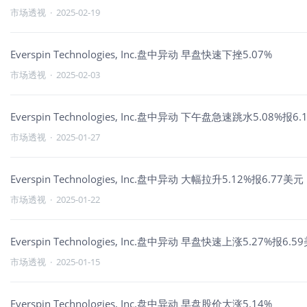
市场透视
·
2025-02-19
Everspin Technologies, Inc.盘中异动 早盘快速下挫5.07%
市场透视
·
2025-02-03
Everspin Technologies, Inc.盘中异动 下午盘急速跳水5.08%报6
市场透视
·
2025-01-27
Everspin Technologies, Inc.盘中异动 大幅拉升5.12%报6.77美元
市场透视
·
2025-01-22
Everspin Technologies, Inc.盘中异动 早盘快速上涨5.27%报6.5
市场透视
·
2025-01-15
Everspin Technologies, Inc.盘中异动 早盘股价大涨5.14%