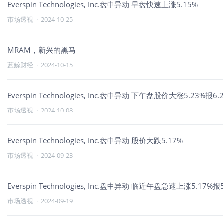
Everspin Technologies, Inc.盘中异动 早盘快速上涨5.15%
市场透视
·
2024-10-25
MRAM，新兴的黑马
蓝鲸财经
·
2024-10-15
Everspin Technologies, Inc.盘中异动 下午盘股价大涨5.23%报6
市场透视
·
2024-10-08
Everspin Technologies, Inc.盘中异动 股价大跌5.17%
市场透视
·
2024-09-23
Everspin Technologies, Inc.盘中异动 临近午盘急速上涨5.17%报
市场透视
·
2024-09-19