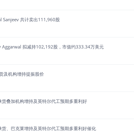
wal Sanjeev 共计卖出111,960股
njeev Aggarwal 拟减持102,192股，市值约333.34万美元
M全球缺货及机构增持提振股价
MRAM全球缺货叠加机构增持及英特尔代工预期多重利好
，MRAM全球缺货、巴克莱增持及英特尔代工预期多重利好催化